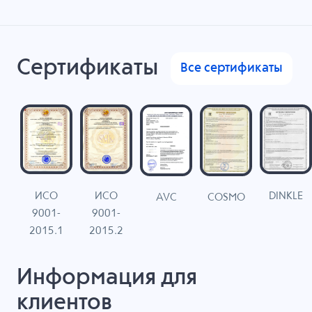
Сертификаты
Все сертификаты
ИСО
ИСО
DINKLE
G
COSMO
AVC
9001-
9001-
N
2015.1
2015.2
Информация для
клиентов