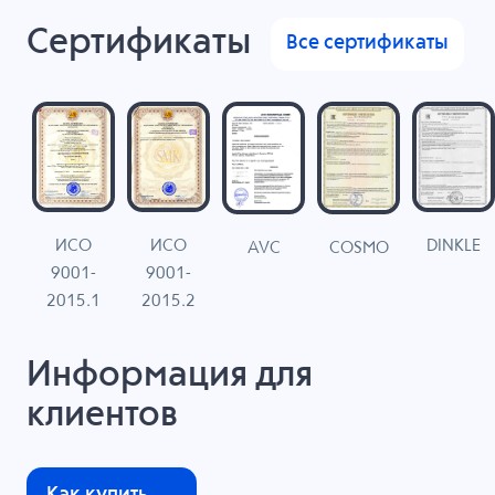
Сертификаты
Все сертификаты
ИСО
ИСО
DINKLE
G
COSMO
AVC
9001-
9001-
N
2015.1
2015.2
Информация для
клиентов
Как купить