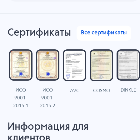
Сертификаты
Все сертификаты
ИСО
ИСО
DINKLE
G
COSMO
AVC
9001-
9001-
N
2015.1
2015.2
Информация для
клиентов