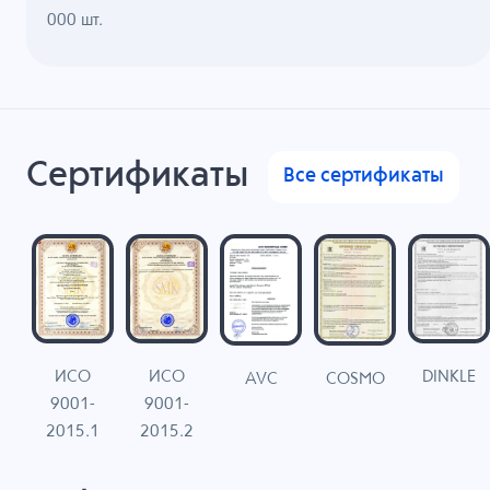
000 шт.
Сертификаты
Все сертификаты
ИСО
ИСО
DINKLE
G
COSMO
AVC
9001-
9001-
N
2015.1
2015.2