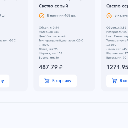
Светло-серый
Светло-с
0
шт.
В наличии
468
шт.
В налич
Объем, л: 0.54
Объем, л: 3.86
Материал: ABS
Материал: ABS
Цвет: Светло-серый
Цвет: Светло-с
азон: -20 C
Температурный диапазон: -20 C
Температурный 
...+80 C
...+80 C
Длина, мм: 95
Длина, мм: 245
Ширина, мм: 158
Ширина, мм: 1
Высота, мм: 36
Высота, мм: 90
487.79
₽
1271.9
ну
В корзину
В к