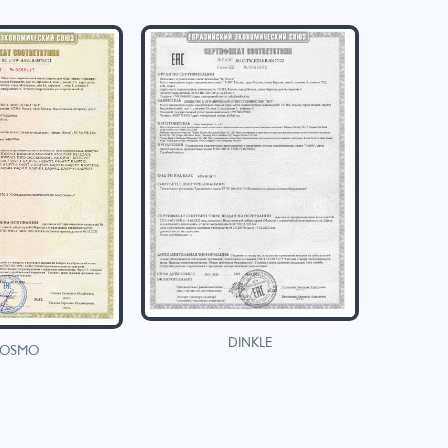
DINKLE
OSMO
H