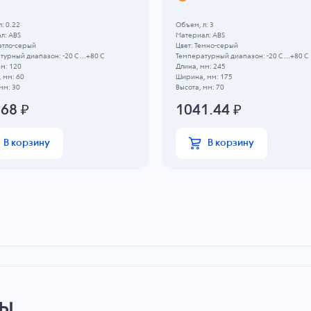
: 0.22
Объем, л: 3
л: ABS
Материал: ABS
етло-серый
Цвет: Темно-серый
урный диапазон: -20 C ...+80 C
Температурный диапазон: -20 C ...+80 C
м: 120
Длина, мм: 245
 мм: 60
Ширина, мм: 175
мм: 30
Высота, мм: 70
.68
₽
1041.44
₽
В корзину
В корзину
ры