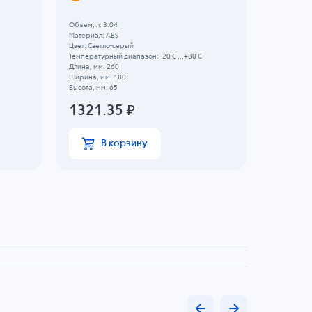
Объем, л: 3.04
Объем, л: 3
Материал: ABS
Материал: 
Цвет: Светло-серый
Цвет: Свет
Температурный диапазон: -20 C ...+80 C
Температурн
Длина, мм: 260
Длина, мм:
Ширина, мм: 180
Ширина, мм
Высота, мм: 65
Высота, мм:
1321.35
₽
924.1
В корзину
В