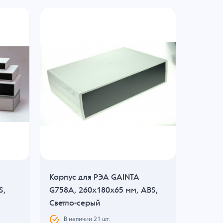
Корпус для РЭА GAINTA
Корпус
S,
G758A, 260x180x65 мм, ABS,
G758, 
Светло-серый
Светло
В наличии
21
шт.
В н