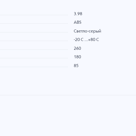
3.98
ABS
Светло-серый
-20 C ...+80 C
260
180
85