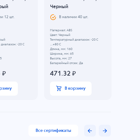
ерый
Черный
ABS, С
ии
12
шт.
В наличии
40
шт.
В н
Материал: ABS
Объем, л: 
Цвет: Черный
Материал:
ерый
Температурный диапазон: -20 C
Цвет: Свет
диапазон: -20 C
...+80 C
Температу
Длина, мм: 160
...+80 C
Ширина, мм: 65
Длина, мм:
75
Высота, мм: 27
Ширина, м
Батарейный отсек: Да
Высота, мм
5
₽
471.32
₽
1111
орзину
В корзину
Все сертификаты