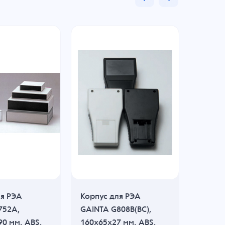
ля РЭА
Корпус для РЭА
Корпус
752A,
GAINTA G808B(BC),
GAINT
0 мм, ABS,
160x65x27 мм, ABS,
260x18