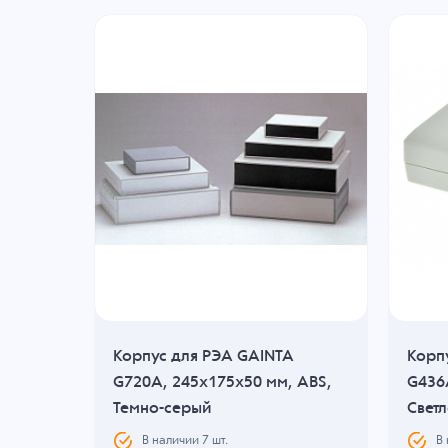
Корпус для РЭА GAINTA
Корп
ABS,
G720A, 245x175x50 мм, ABS,
G436
Темно-серый
Свет
В наличии
7
шт.
В