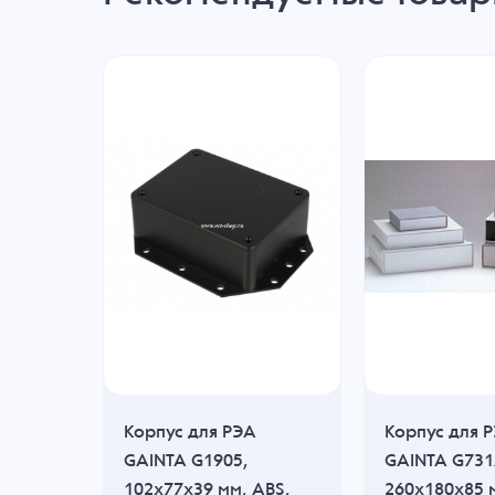
Корпус для РЭА
Корпус для 
UL,
GAINTA G1905,
GAINTA G731
 ABS,
102x77x39 мм, ABS,
260x180x85 