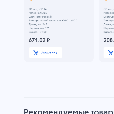
.
Объем, л: 2.14
Объем, л
Материал: ABS
Материа
Цвет: Темно-серый
Цвет: Св
Температурный диапазон: -20 C ...+80 C
Температ
Длина, мм: 245
Длина, м
 C
Ширина, мм: 175
Ширина,
Высота, мм: 50
Высота, 
671.02
₽
208
В корзину
Рекомендуемые това