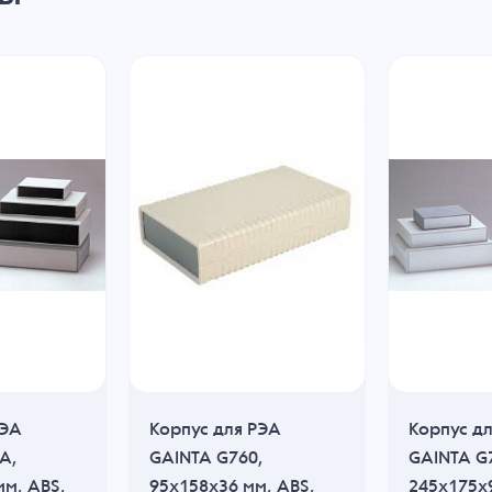
РЭА
Корпус для РЭА
Корпус д
A,
GAINTA G760,
GAINTA G
мм, ABS,
95x158x36 мм, ABS,
245x175x9