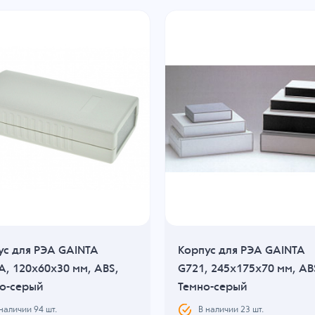
ус для РЭА GAINTA
Корпус для РЭА GAINTA
A, 120x60x30 мм, ABS,
G721, 245x175x70 мм, AB
ло-серый
Темно-серый
 наличии
94
шт.
В наличии
23
шт.