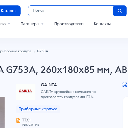
Каталог
елю
Партнеры
Производители
Контакты
риборные корпуса
G753A
A G753A, 260x180x85 мм, AB
GAINTA
GAINTA крупнейшая компания по
производству корпусов для РЭА.
Приборные корпуса
ТТХ1
PDF, 0.01 MB