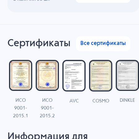
Сертификаты
Все сертификаты
ИСО
ИСО
DINKLE
G
COSMO
AVC
9001-
9001-
N
2015.1
2015.2
Информация для