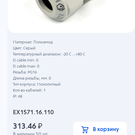
Материал: Полиамид
Цвет: Серый
Температурный диапазон: -20 C ...+80 C
D.cable min: 0
D.cable max: 0
Резьба: PG16
Длина резьбы, мм: 0
Тип корпуса: Монолитный
Кол-во кабелей: 1
IP: 68
EX1571.16.110
313.46
₽
В корзину
В наличии
50
шт.