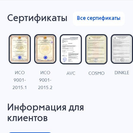
Сертификаты
Все сертификаты
ИСО
ИСО
DINKLE
G
COSMO
AVC
9001-
9001-
N
2015.1
2015.2
Информация для
клиентов