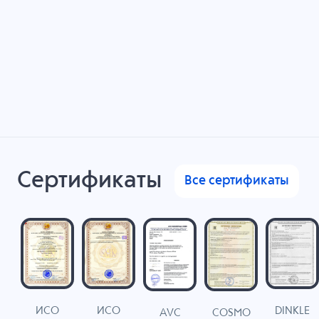
Сертификаты
Все сертификаты
ИСО
ИСО
DINKLE
G
COSMO
AVC