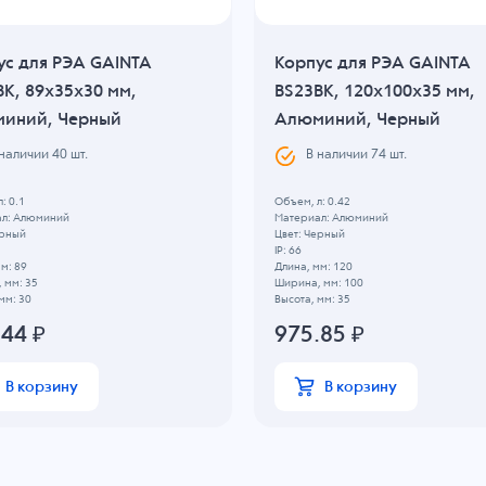
ус для РЭА GAINTA
Корпус для РЭА GAINTA
BK, 89x35x30 мм,
BS23BK, 120x100x35 мм,
иний, Черный
Алюминий, Черный
 наличии
40
шт.
В наличии
74
шт.
: 0.1
Объем, л: 0.42
л: Алюминий
Материал: Алюминий
ерный
Цвет: Черный
IP: 66
м: 89
Длина, мм: 120
 мм: 35
Ширина, мм: 100
мм: 30
Высота, мм: 35
.44
₽
975.85
₽
В корзину
В корзину