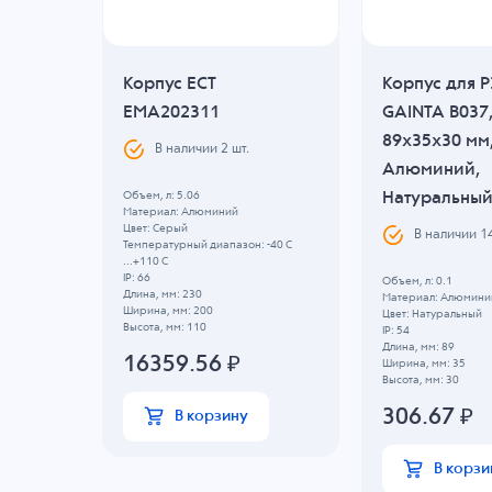
 ECT
Корпус ECT
Корпус для 
08x75
EMA202311
GAINTA B037
89x35x30 мм
В наличии
2
шт.
Алюминий,
Натуральны
Объем, л: 5.06
Материал: Алюминий
Цвет: Серый
В наличии
1
Температурный диапазон: -40 C
...+110 C
IP: 66
Объем, л: 0.1
Длина, мм: 230
Материал: Алюмини
Ширина, мм: 200
Цвет: Натуральный
Высота, мм: 110
IP: 54
Длина, мм: 89
16359.56
₽
Ширина, мм: 35
Высота, мм: 30
306.67
₽
В корзину
В корзи