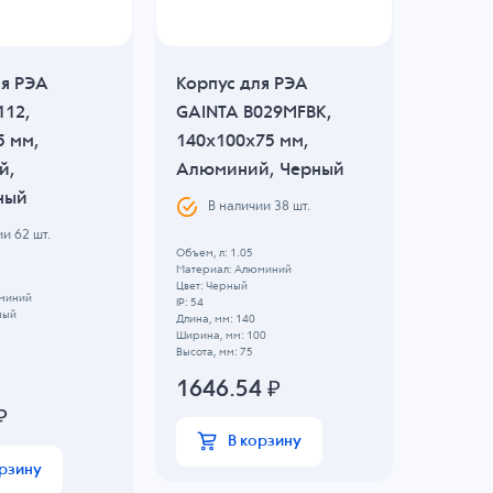
ля РЭА
Корпус для РЭА
Корпус
112,
GAINTA B029MFBK,
GAINTA
5 мм,
140x100x75 мм,
114x89
й,
Алюминий, Черный
Алюми
ный
Натур
В наличии
38
шт.
ии
62
шт.
В н
Объем, л: 1.05
Материал: Алюминий
Объем, л: 
Цвет: Черный
миний
Материал
IP: 54
ный
Цвет: Нат
Длина, мм: 140
IP: 54
Ширина, мм: 100
Длина, мм:
Высота, мм: 75
Ширина, м
Высота, мм
1646.54
₽
₽
695.
В корзину
орзину