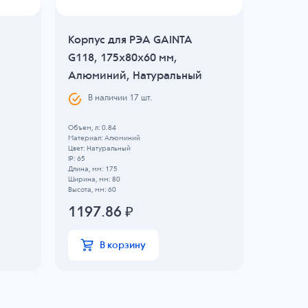
Корпус для РЭА GAINTA
Корпус
G118, 175x80x60 мм,
B031BK
Алюминий, Натуральный
Алюми
В наличии
17
шт.
В н
Объем, л: 0.84
Объем, л: 0
Материал: Алюминий
Материал:
Цвет: Натуральный
Цвет: Черн
IP: 65
IP: 54
Длина, мм: 175
Длина, мм:
Ширина, мм: 80
Ширина, мм
Высота, мм: 60
Высота, мм:
1197.86
₽
404.0
В корзину
В