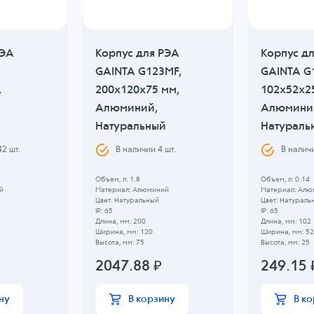
РЭА
Корпус для РЭА
Корпус д
,
GAINTA G123MF,
GAINTA G
,
200x120x75 мм,
102x52x2
Алюминий,
Алюмини
й
Натуральный
Натураль
42
шт.
В наличии
4
шт.
В налич
Объем, л: 1.8
Объем, л: 0.14
й
Материал: Алюминий
Материал: Алю
Цвет: Натуральный
Цвет: Натураль
IP: 65
IP: 65
Длина, мм: 200
Длина, мм: 102
Ширина, мм: 120
Ширина, мм: 52
Высота, мм: 75
Высота, мм: 25
2047.88
₽
249.15
ну
В корзину
В к