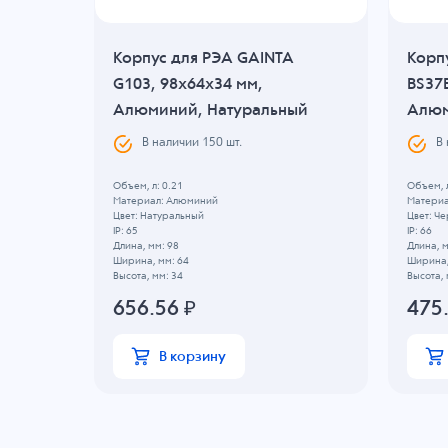
Корпус для РЭА GAINTA
Корп
G103, 98x64x34 мм,
BS37
ый
Алюминий, Натуральный
Алюм
В наличии
150
шт.
В
Объем, л: 0.21
Объем, л
Материал: Алюминий
Материа
Цвет: Натуральный
Цвет: Ч
IP: 65
IP: 66
Длина, мм: 98
Длина, м
Ширина, мм: 64
Ширина,
Высота, мм: 34
Высота, 
656.56
₽
475
В корзину