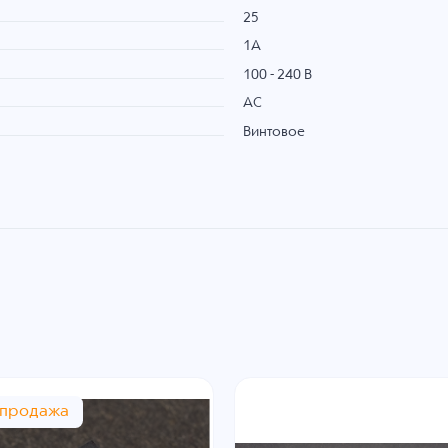
25
1A
100 - 240 В
AC
Винтовое
спродажа