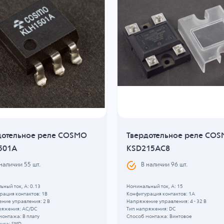
дотельное реле COSMO
Твердотельное реле CO
501A
KSD215AC8
 наличии
55
шт.
В наличии
96
шт.
ный ток, А: 0.13
Номинальный ток, А: 15
рация контактов: 1B
Конфигурация контактов: 1A
ние управления: 2 В
Напряжение управления: 4 - 32 В
ряжения: AC/DC
Тип напряжения: DC
монтажа: В плату
Способ монтажа: Винтовое
пуса: SMD