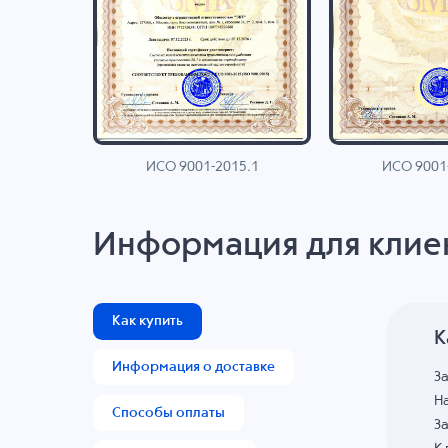
ИСО 9001-2015.1
ИСО 9001
AN
Информация для клие
Как купить
К
Информация о доставке
З
На
Способы оплаты
За