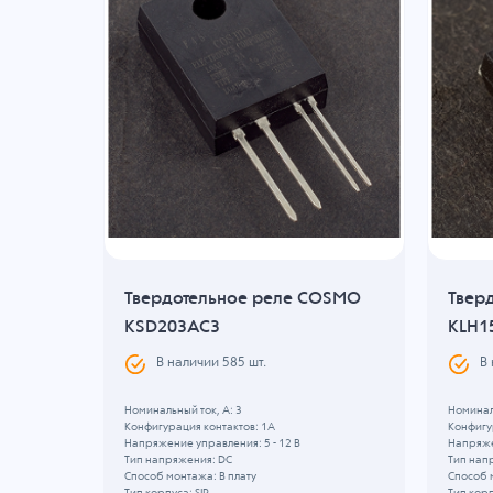
OSMO
Твердотельное реле COSMO
Твер
KSD203AC3
KLH1
В наличии
585
шт.
В
Номинальный ток, А: 3
Номиналь
Конфигурация контактов: 1A
Конфигу
Напряжение управления: 5 - 12 В
Напряже
Тип напряжения: DC
Тип нап
Способ монтажа: В плату
Способ 
Тип корпуса: SIP
Тип кор