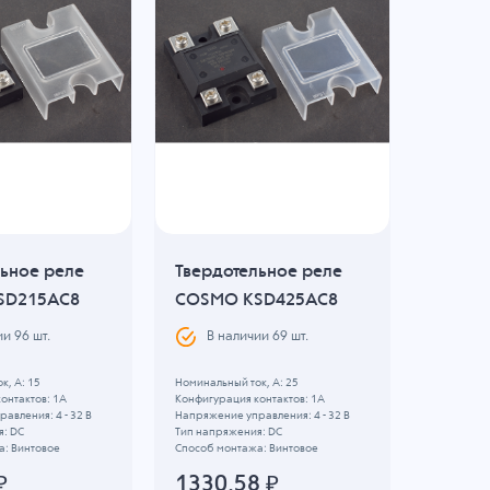
льное реле
Твердотельное реле
Твердо
SD215AC8
COSMO KSD425AC8
COSMO
ии
96
шт.
В наличии
69
шт.
В н
к, А: 15
Номинальный ток, А: 25
Номинальны
онтактов: 1A
Конфигурация контактов: 1A
Конфигура
авления: 4 - 32 В
Напряжение управления: 4 - 32 В
Напряжение
я: DC
Тип напряжения: DC
Тип напря
а: Винтовое
Способ монтажа: Винтовое
Способ мо
Тип корпус
₽
1330.58
₽