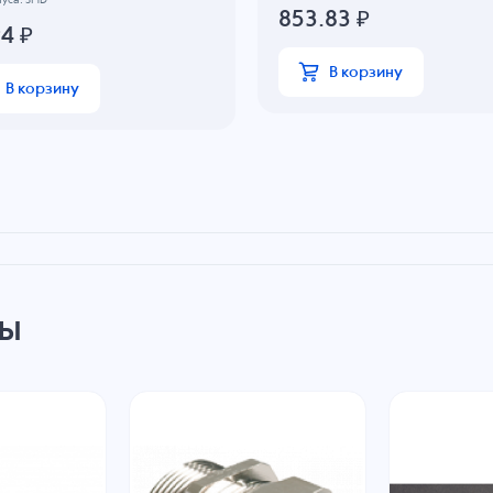
853.83
₽
94
₽
В корзину
В корзину
ры