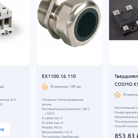
EX1100.16.110
Твердоте
COSMO K
шт.
В наличии
169
шт.
В налич
ение, B: 0
Материал: Никелированная
 0
латунь
Номинальный то
Температурный диапазон: -40 C
Конфигурация к
...+100 C
Напряжение упр
D.cable min: 0
Тип напряжени
D.cable max: 0
Способ монтаж
Резьба: PG16
ну
Длина резьбы, мм: 0
853.83
Тип корпуса: Разборный