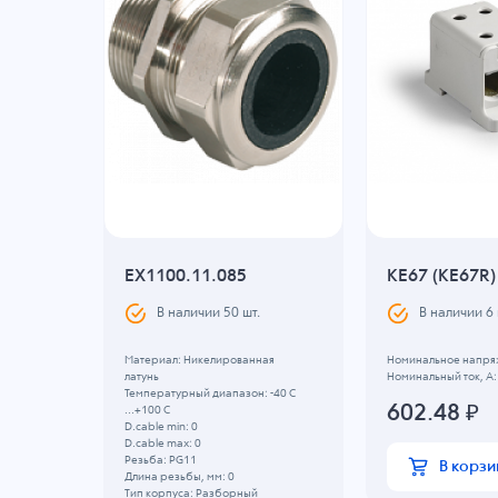
EX1100.11.085
KE67 (KE67R)
В наличии
50
шт.
В наличии
6
, B: 0
Материал: Никелированная
Номинальное напряж
6
латунь
Номинальный ток, А:
Температурный диапазон: -40 C
602.48
₽
...+100 C
D.cable min: 0
D.cable max: 0
Резьба: PG11
В корзи
Длина резьбы, мм: 0
Тип корпуса: Разборный