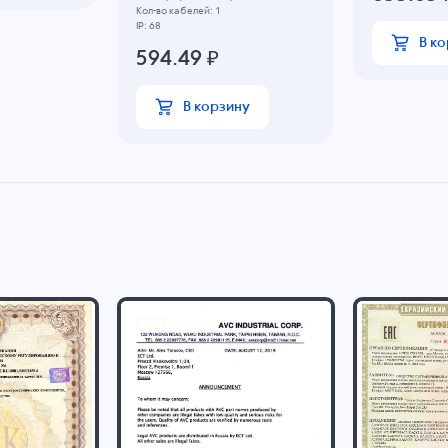
Кол-во кабелей: 1
IP: 68
В к
594.49
₽
В корзину