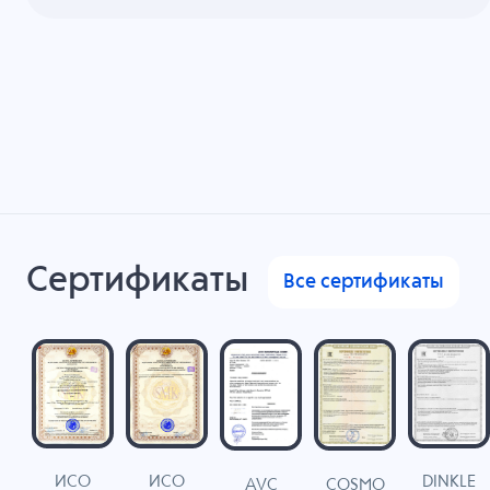
Сертификаты
Все сертификаты
ИСО
ИСО
DINKLE
G
COSMO
AVC