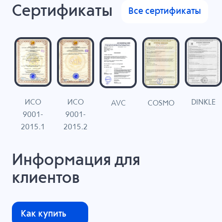
Сертификаты
Все сертификаты
ИСО
ИСО
DINKLE
G
COSMO
AVC
9001-
9001-
N
2015.1
2015.2
Информация для
клиентов
Как купить