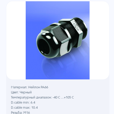
Материал: Нейлон PA66
Цвет: Черный
Температурный диапазон: -40 C ...+105 C
D.cable min: 6.4
D.cable max: 10.4
Резьба: M16