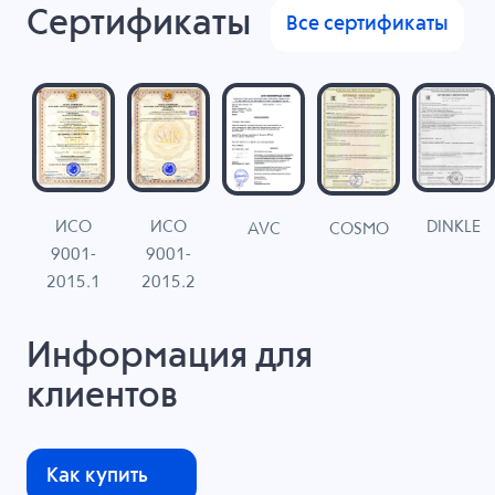
Сертификаты
Все сертификаты
ИСО
ИСО
DINKLE
G
COSMO
AVC
9001-
9001-
N
2015.1
2015.2
Информация для
клиентов
Как купить