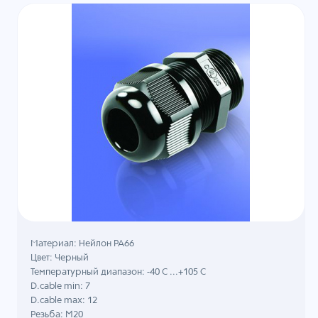
Материал: Нейлон PA66
Цвет: Черный
Температурный диапазон: -40 C ...+105 C
D.cable min: 7
D.cable max: 12
Резьба: M20