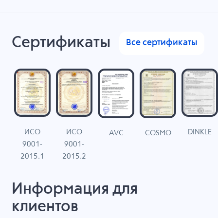
Сертификаты
Все сертификаты
ИСО
ИСО
DINKLE
G
COSMO
AVC
9001-
9001-
N
2015.1
2015.2
Информация для
клиентов