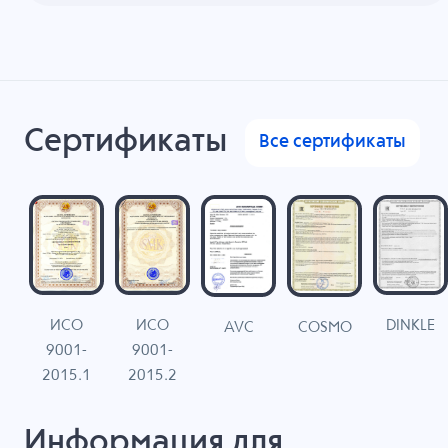
Сертификаты
Все сертификаты
ИСО
ИСО
DINKLE
G
COSMO
AVC
9001-
9001-
N
2015.1
2015.2
Информация для