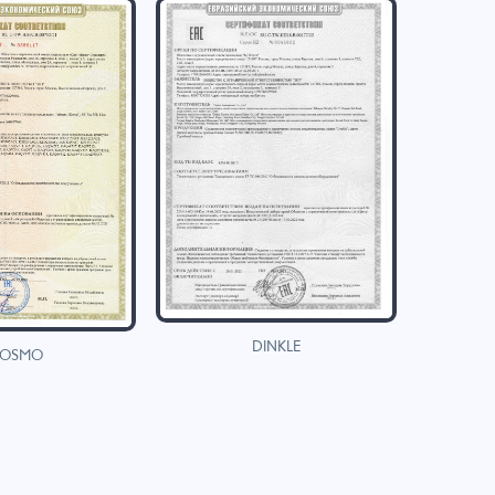
DINKLE
OSMO
H