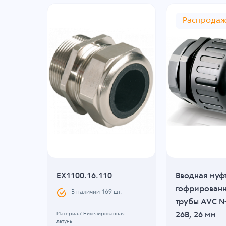
Распрода
для
EX1100.16.110
Вводная муф
гофрирован
В наличии
169
шт.
GW63-
трубы AVC N
26B, 26 мм
Материал: Никелированная
латунь