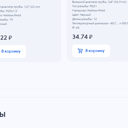
Внешний диаметр трубы: 3/4" (26.5 мм)
Тип резьбы: PG21
 диаметр трубы: 1/2" (22 мм)
Материал: Нейлон PA66
ьбы: M20x1.5
Цвет: Черный
л: Нейлон PA66
Длина резьбы: 12
езьбы: 15
Температурный диапазон: -40 C ...+100 
ерный
IP: 66
34.74
₽
.22
₽
В корзину
В корзину
ры