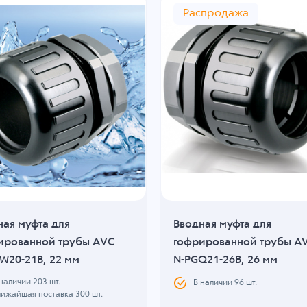
Распродажа
ная муфта для
Вводная муфта для
ированной трубы AVC
гофрированной трубы A
W20-21B, 22 мм
N-PGQ21-26B, 26 мм
 наличии
203
шт.
В наличии
96
шт.
лижайшая поставка 300 шт.