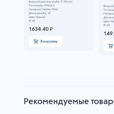
м)
Внешний диаметр трубы: 3" (90 мм)
Тип резьбы: M90x2.0
Внешний
Материал: Нейлон PA66
Тип рез
Длина резьбы: 25
Материа
Цвет: Черный
Длина р
IP: 68
Цвет: Ч
IP: 68
1634.40
₽
149
В корзину
Рекомендуемые това