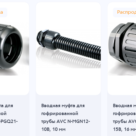
жа
Распро
та для
Вводная муфта для
Вводная м
ной
гофрированной
гофриров
-PGQ21-
трубы AVC N-MGN12-
трубы AV
10B, 10 мм
15B, 16 м