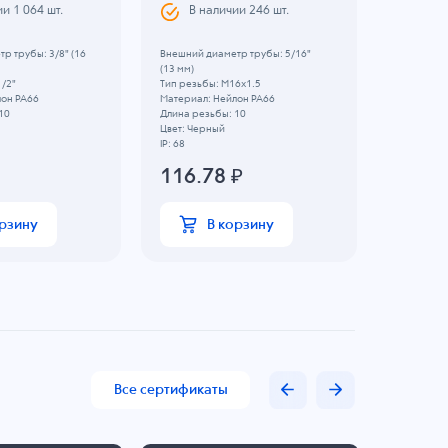
ии
1 064
шт.
В наличии
246
шт.
В н
р трубы: 3/8" (16
Внешний диаметр трубы: 5/16"
Внешний д
(13 мм)
мм)
1/2"
Тип резьбы: M16x1.5
Тип резьб
лон PA66
Материал: Нейлон PA66
Материал:
10
Длина резьбы: 10
Длина рез
Цвет: Черный
Цвет: Чер
IP: 68
IP: 68
116.78
₽
110.
орзину
В корзину
Все сертификаты