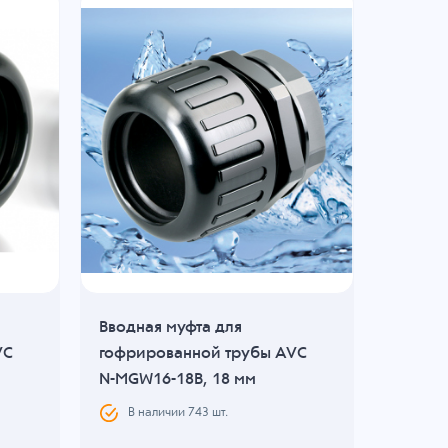
Вводная муфта для
Вводна
VC
гофрированной трубы AVC
гофрир
N-MGW16-18B, 18 мм
N-MGN1
В наличии
743
шт.
В н