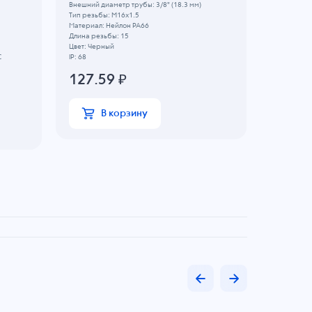
Внешний диаметр трубы: 3/8" (18.3 мм)
Внешний ди
Тип резьбы: M16x1.5
Тип резьбы
Материал: Нейлон PA66
Материал: 
Длина резьбы: 15
Цвет: Черн
Цвет: Черный
Длина резь
C
IP: 68
Температур
IP: 66
127.59
₽
34.39
В корзину
В