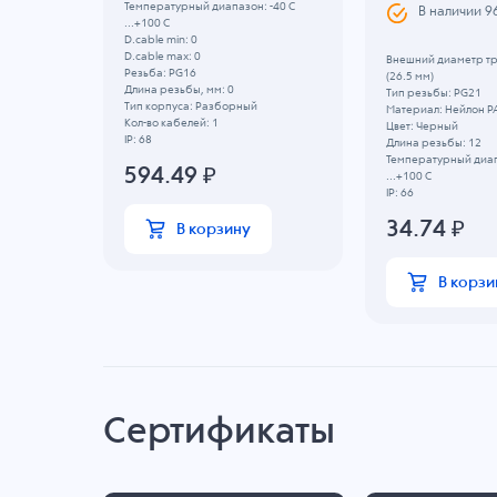
Температурный диапазон: -40 C
В наличии
9
...+100 C
D.cable min: 0
D.cable max: 0
2" (61
Внешний диаметр тр
Резьба: PG16
(26.5 мм)
Длина резьбы, мм: 0
Тип резьбы: PG21
Тип корпуса: Разборный
Материал: Нейлон P
Кол-во кабелей: 1
Цвет: Черный
IP: 68
Длина резьбы: 12
Температурный диап
594.49
₽
...+100 C
IP: 66
34.74
₽
В корзину
В корзи
Сертификаты