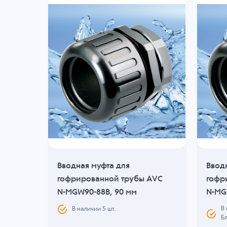
Вводная муфта для
Ввод
AVC
гофрированной трубы AVC
гофр
N-MGW90-88B, 90 мм
N-MG
В
В наличии
5
шт.
Б