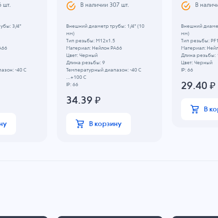
6
шт.
В наличии
307
шт.
В налич
убы: 3/4"
Внешний диаметр трубы: 1/4" (10
Внешний диамет
мм)
мм)
Тип резьбы: M12x1.5
Тип резьбы: PF
A66
Материал: Нейлон PA66
Материал: Ней
Цвет: Черный
Длина резьбы: 
Длина резьбы: 9
Цвет: Черный
азон: -40 C
Температурный диапазон: -40 C
IP: 66
...+100 C
29.40
₽
IP: 66
34.39
₽
В к
ну
В корзину