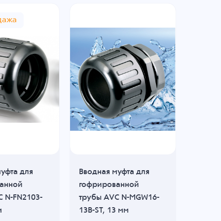
дажа
уфта для
Вводная муфта для
Вводна
анной
гофрированной
гофри
C N-FN2103-
трубы AVC N-MGW16-
трубы
м
13B-ST, 13 мм
21B, 2