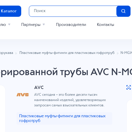
Каталог
елю
Партнеры
Производители
Контакты
лорукава
Пластиковые муфты-фитинги для пластиковых гофротруб
N-MGW
фрированной трубы AVC N-M
AVC
AVC сегодня – это более десяти тысяч
наименований изделий, удовлетворяющих
запросам самых взыскательных клиентов.
Пластиковые муфты-фитинги для пластиковых
гофротруб