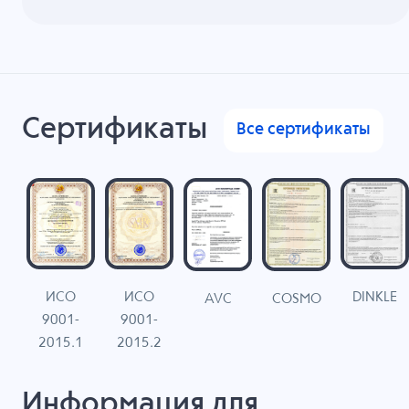
Сертификаты
Все сертификаты
ИСО
ИСО
DINKLE
G
COSMO
AVC
9001-
9001-
N
2015.1
2015.2
Информация для