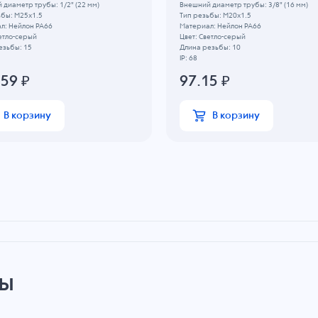
 диаметр трубы: 1/2" (22 мм)
Внешний диаметр трубы: 3/8" (16 мм)
ьбы: M25x1.5
Тип резьбы: M20x1.5
л: Нейлон PA66
Материал: Нейлон PA66
етло-серый
Цвет: Светло-серый
езьбы: 15
Длина резьбы: 10
IP: 68
.59
₽
97.15
₽
В корзину
В корзину
ры