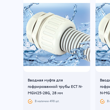
Вводная муфта для
Ввод
AVC
гофрированной трубы ECT N-
гофр
MGW25-28G, 28 мм
N-MG
В наличии
498
шт.
В