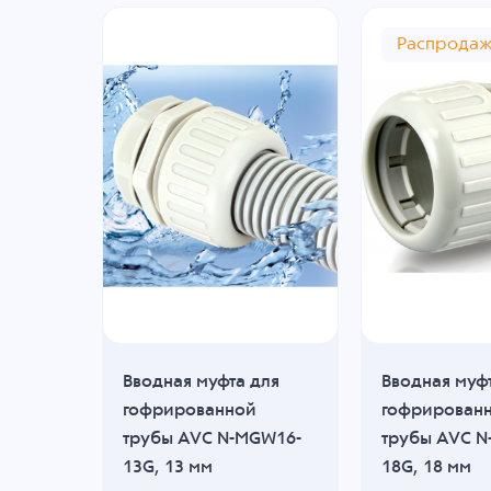
Распрода
Вводная муфта для
Вводная муф
гофрированной
гофрирован
трубы AVC N-MGW16-
трубы AVC N
13G, 13 мм
18G, 18 мм
, B: 0