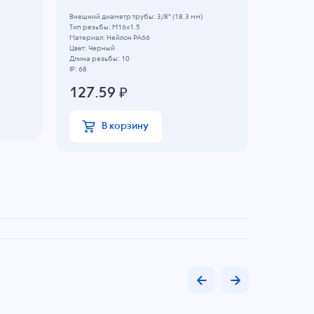
Внешний ди
Тип резьбы
Внешний диаметр трубы: 3/8" (18.3 мм)
Материал: 
Тип резьбы: M16x1.5
Цвет: Свет
Материал: Нейлон PA66
Длина резь
Цвет: Черный
IP: 66
Длина резьбы: 10
IP: 68
28.07
127.59
₽
В
В корзину