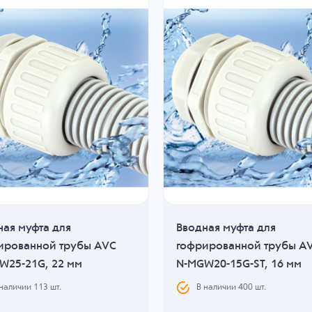
ная муфта для
Вводная муфта для
ированной трубы AVC
гофрированной трубы A
W25-21G, 22 мм
N-MGW20-15G-ST, 16 мм
 наличии
113
шт.
В наличии
400
шт.