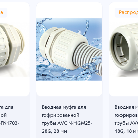
жа
Распро
та для
Вводная муфта для
Вводная м
ной
гофрированной
гофриров
-FN1703-
трубы AVC N-MGW25-
трубы AV
28G, 28 мм
18G, 18 м