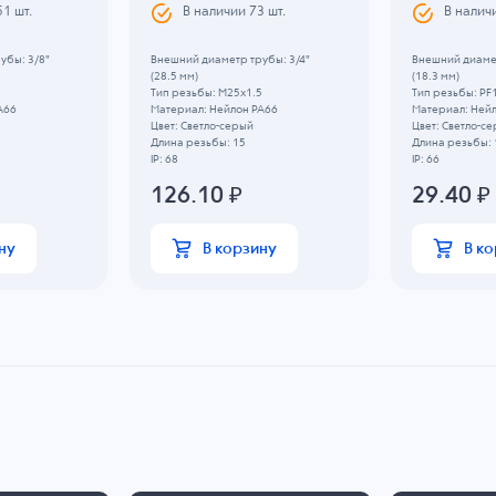
51
шт.
В наличии
73
шт.
В налич
убы: 3/8"
Внешний диаметр трубы: 3/4"
Внешний диамет
(28.5 мм)
(18.3 мм)
Тип резьбы: M25x1.5
Тип резьбы: PF
A66
Материал: Нейлон PA66
Материал: Ней
Цвет: Светло-серый
Цвет: Светло-с
Длина резьбы: 15
Длина резьбы: 
IP: 68
IP: 66
126.10
₽
29.40
₽
ну
В корзину
В к