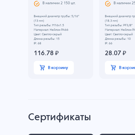
В наличии
2 150
шт.
В наличии
2
Внешний диаметр трубы: 5/16"
Внешний диаметр тр
(13 мм)
(18.3 мм)
Тип резьбы: M16x1.5
Тип резьбы: PF3/8"
Материал: Нейлон PA66
Материал: Нейлон P
Цвет: Светло-серый
Цвет: Светло-серый
Длина резьбы: 15
Длина резьбы: 10
IP: 68
IP: 66
116.78
₽
28.07
₽
В корзину
В корзи
Сертификаты