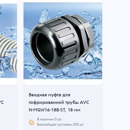
Расп
Вводная муфта для
Вводна
VC
гофрированной трубы AVC
гофрир
N-MGW16-18B-ST, 18 мм
N-FN17
В наличии
0
шт.
В н
Ближайшая поставка 200 шт.