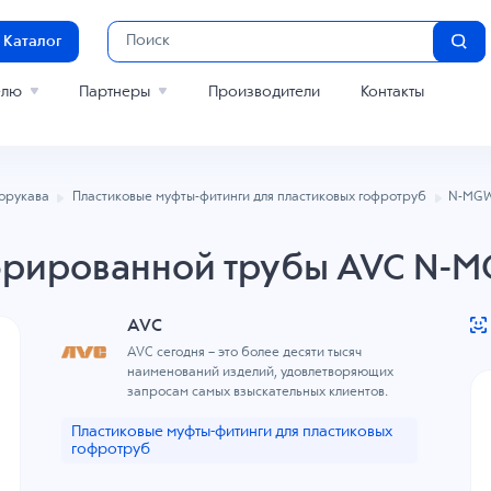
Каталог
елю
Партнеры
Производители
Контакты
лорукава
Пластиковые муфты-фитинги для пластиковых гофротруб
N-MGW
фрированной трубы AVC N-M
AVC
AVC сегодня – это более десяти тысяч
наименований изделий, удовлетворяющих
запросам самых взыскательных клиентов.
Пластиковые муфты-фитинги для пластиковых
гофротруб