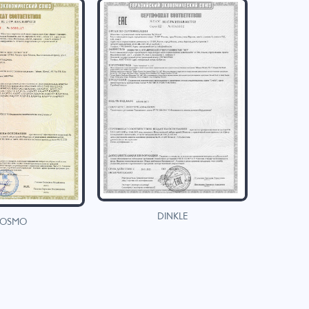
DINKLE
OSMO
H