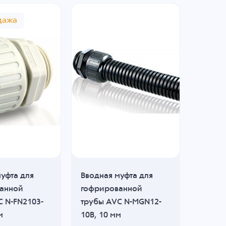
дажа
уфта для
Вводная муфта для
Вводна
анной
гофрированной
гофри
C N-FN2103-
трубы AVC N-MGN12-
трубы
м
10B, 10 мм
21G, 2