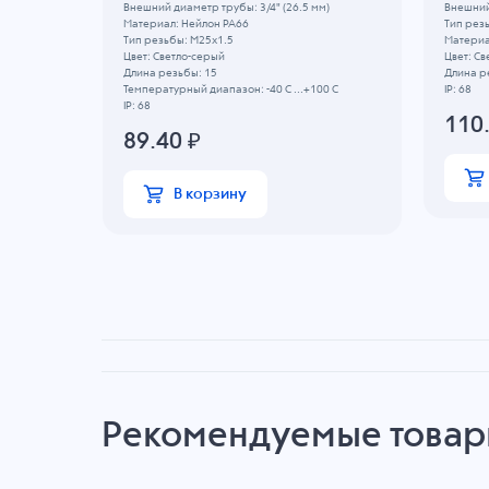
м)
Внешний диаметр трубы: 3/4" (26.5 мм)
Внешний
Материал: Нейлон PA66
Тип рез
Тип резьбы: M25x1.5
Материа
Цвет: Светло-серый
Цвет: Св
Длина резьбы: 15
Длина р
Температурный диапазон: -40 C ...+100 C
IP: 68
IP: 68
110
89.40
₽
В корзину
Рекомендуемые това