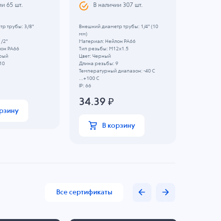
ии
65
шт.
В наличии
307
шт.
В н
р трубы: 3/8"
Внешний диаметр трубы: 1/4" (10
Внешний д
мм)
мм)
1/2"
Материал: Нейлон PA66
Тип резьб
лон PA66
Тип резьбы: M12x1.5
Материал:
ерый
Цвет: Черный
Цвет: Свет
10
Длина резьбы: 9
Длина рез
Температурный диапазон: -40 C
IP: 68
...+100 C
110.
IP: 66
34.39
₽
орзину
В корзину
Все сертификаты