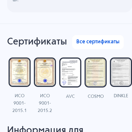
Сертификаты
Все сертификаты
ИСО
ИСО
DINKLE
G
COSMO
AVC
9001-
9001-
N
2015.1
2015.2
Информация для