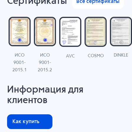
Сертификаты
Все сертификаты
ИСО
ИСО
DINKLE
G
COSMO
AVC
9001-
9001-
N
2015.1
2015.2
Информация для
клиентов
Как купить