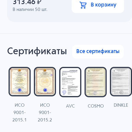
313.46
₽
В корзину
В наличии
50
шт.
Сертификаты
Все сертификаты
ИСО
ИСО
DINKLE
G
COSMO
AVC
9001-
9001-
N
2015.1
2015.2