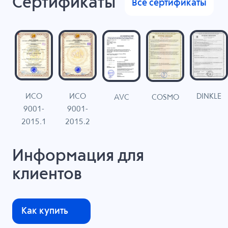
Сертификаты
Все сертификаты
ИСО
ИСО
DINKLE
G
COSMO
AVC
9001-
9001-
N
2015.1
2015.2
Информация для
клиентов
Как купить