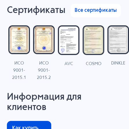
Сертификаты
Все сертификаты
ИСО
ИСО
DINKLE
G
COSMO
AVC
9001-
9001-
N
2015.1
2015.2
Информация для
клиентов
Как купить