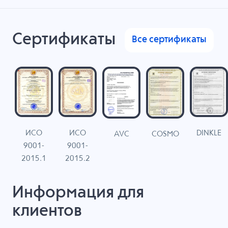
Сертификаты
Все сертификаты
ИСО
ИСО
DINKLE
G
COSMO
AVC
9001-
9001-
N
2015.1
2015.2
Информация для
клиентов