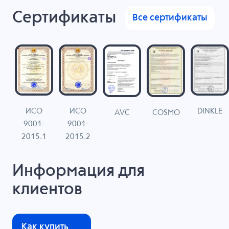
Сертификаты
Все сертификаты
ИСО
ИСО
DINKLE
G
COSMO
AVC
9001-
9001-
N
2015.1
2015.2
Информация для
клиентов
Как купить