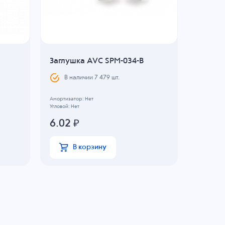
Заглушка AVC SPM-034-B
Пласти
PMR121
В наличии
7 479
шт.
В н
Амортизатор: Нет
Угловой: Нет
45.67
6.02
₽
В
В корзину