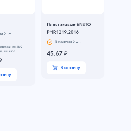
Пластиковые ENSTO
Гайка 
PMR1219.2016
PMR12
ии
2
шт.
В наличии
5
шт.
В н
пряжение, B: 0
а, мм.кв: 6
45.67
₽
Резьба: M
₽
42.8
В корзину
орзину