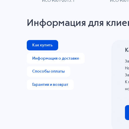
ИСО 9001-2015.1
ИСО 9001
AN
Информация для клие
Как купить
К
Информация о доставке
З
На
Способы оплаты
За
К
Гарантия и возврат
н