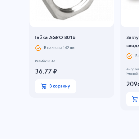
го
Гайка AGRO 8016
Загл
0шт)
ввода
В наличии
142
шт.
В
Резьба: PG16
Амортиз
36.77
₽
Угловой:
209
В корзину