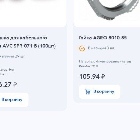
ушка для кабельного
Гайка AGRO 8010.85
 AVC SPR-071-B (100шт)
В наличии
3
шт.
 наличии
29
шт.
Материал: Никелированная латунь
Резьба: M10
атор: Нет
 Нет
105.94
₽
6.27
₽
В корзину
В корзину