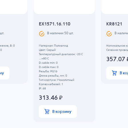
EX1571.16.110
KR8121
шт.
В наличии
50
шт.
В налич
ение, B: 0
Материал: Полиамид
Номинальное на
 0
Цвет: Серый
Сечение провод
Температурный диапазон: -20 C
357.07
...+80 C
D.cable min: 0
D.cable max: 0
Резьба: PG16
ну
В к
Длина резьбы, мм: 0
Тип корпуса: Монолитный
Кол-во кабелей: 1
IP: 68
313.46
₽
В корзину