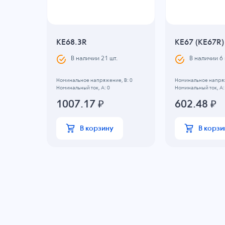
KE68.3R
KE67 (KE67R)
В наличии
21
шт.
В наличии
6
Номинальное напряжение, B: 0
Номинальное напряж
Номинальный ток, А: 0
Номинальный ток, А:
 -20 C
1007.17
₽
602.48
₽
В корзину
В корзи