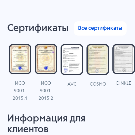
Сертификаты
Все сертификаты
ИСО
ИСО
DINKLE
G
COSMO
AVC
9001-
9001-
N
2015.1
2015.2
Информация для
клиентов