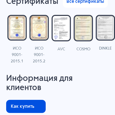
Сертификаты
Все сертификаты
ИСО
ИСО
DINKLE
G
COSMO
AVC
9001-
9001-
N
2015.1
2015.2
Информация для
клиентов
Как купить