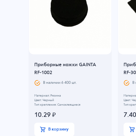
NTA
Приборные ножки GAINTA
Приб
RF-1002
RF-3
В наличии
6 400
шт.
В
Материал: Резина
Материа
Цвет: Черный
Цвет: Ч
Тип крепления: Самоклеящиеся
Тип кре
10.29
₽
7.4
В корзину