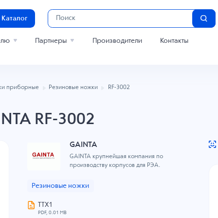
Каталог
елю
Партнеры
Производители
Контакты
ки приборные
Резиновые ножки
RF-3002
NTA RF-3002
GAINTA
GAINTA крупнейшая компания по
производству корпусов для РЭА.
Резиновые ножки
ТТХ1
PDF, 0.01 MB