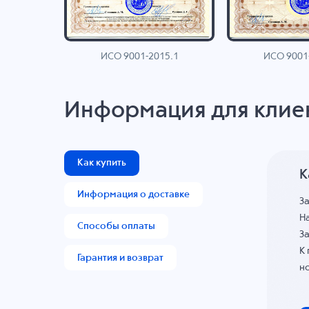
ИСО 9001-2015.1
ИСО 9001
AN
Информация для клие
Как купить
К
Информация о доставке
З
На
Способы оплаты
За
К
Гарантия и возврат
н