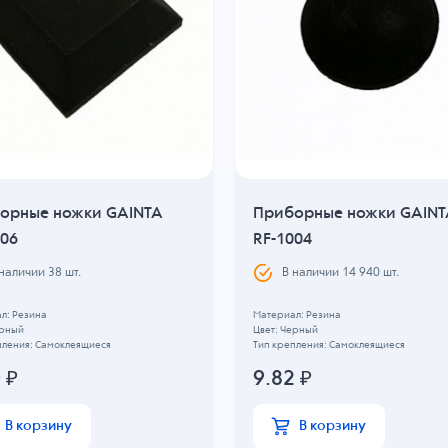
орные ножки GAINTA
Приборные ножки GAINT
006
RF-1004
 наличии
38
шт.
В наличии
14 940
шт.
л: Резина
Материал: Резина
ерный
Цвет: Черный
пления: Самоклеящиеся
Тип крепления: Самоклеящиеся
0
₽
9.82
₽
В корзину
В корзину