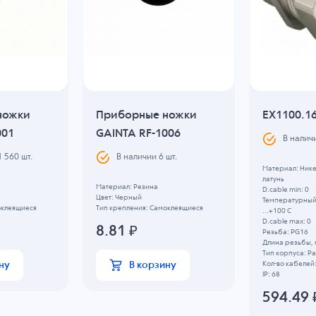
ножки
Приборные ножки
EX1100.1
001
GAINTA RF-1006
В налич
1 560
шт.
В наличии
6
шт.
Материал: Ник
латунь
Материал: Резина
D.cable min: 0
Цвет: Черный
Температурный 
оклеящиеся
Тип крепления: Самоклеящиеся
...+100 C
D.cable max: 0
8.81
₽
Резьба: PG16
Длина резьбы, 
Тип корпуса: 
ну
В корзину
Кол-во кабелей:
IP: 68
594.49