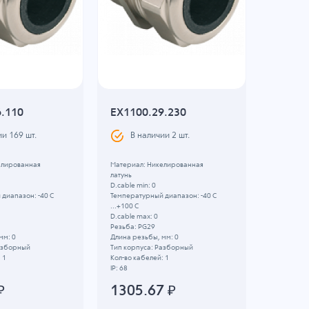
6.110
EX1100.29.230
KR812
ии
169
шт.
В наличии
2
шт.
В н
елированная
Материал: Никелированная
Номинальн
латунь
Сечение пр
D.cable min: 0
357.
диапазон: -40 C
Температурный диапазон: -40 C
...+100 C
D.cable max: 0
Резьба: PG29
мм: 0
Длина резьбы, мм: 0
Разборный
Тип корпуса: Разборный
 1
Кол-во кабелей: 1
IP: 68
₽
1305.67
₽