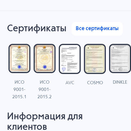
Сертификаты
Все сертификаты
ИСО
ИСО
DINKLE
G
COSMO
AVC
9001-
9001-
N
2015.1
2015.2
Информация для
клиентов