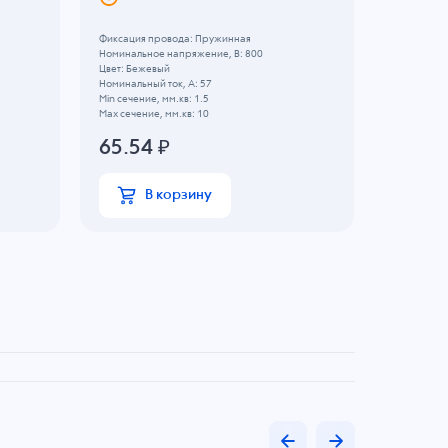
Фиксация провода: Пружинная
Фиксация 
Номинальное напряжение, B: 800
Номинально
Цвет: Бежевый
Цвет: Желт
Номинальный ток, А: 57
Номинальны
Min сечение, мм.кв: 1.5
Min сечение
Max сечение, мм.кв: 10
Max сечение
65.54
₽
107.2
В корзину
В