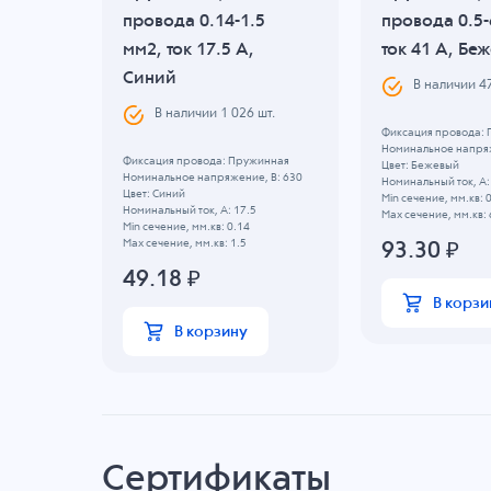
5
провода 0.14-1.5
провода 0.5-
мм2, ток 17.5 A,
ток 41 A, Бе
Синий
В наличии
4
.
В наличии
1 026
шт.
Фиксация провода:
Номинальное напряж
инная
Фиксация провода: Пружинная
Цвет: Бежевый
, B: 630
Номинальное напряжение, B: 630
Номинальный ток, А:
Цвет: Синий
Min сечение, мм.кв: 
Номинальный ток, А: 17.5
Max сечение, мм.кв: 
Min сечение, мм.кв: 0.14
Max сечение, мм.кв: 1.5
93.30
₽
49.18
₽
В корзи
В корзину
Сертификаты