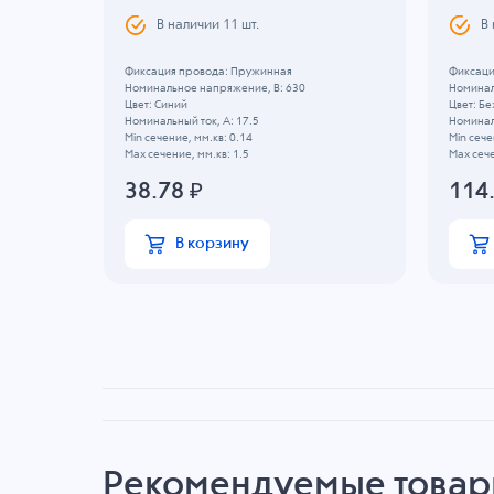
В наличии
11
шт.
В
Фиксация провода: Пружинная
Фиксаци
Номинальное напряжение, B: 630
Номинал
Цвет: Синий
Цвет: Б
Номинальный ток, А: 17.5
Номиналь
Min сечение, мм.кв: 0.14
Min сече
Max сечение, мм.кв: 1.5
Max сече
38.78
₽
114
В корзину
Рекомендуемые това