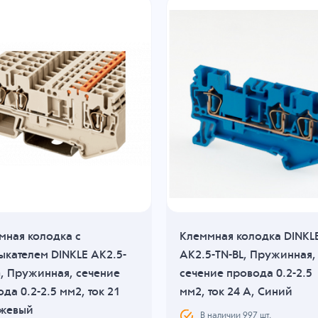
мная колодка с
Клеммная колодка DINKL
ыкателем DINKLE AK2.5-
AK2.5-TN-BL, Пружинная,
G, Пружинная, сечение
сечение провода 0.2-2.5
да 0.2-2.5 мм2, ток 21
мм2, ток 24 A, Синий
ежевый
В наличии
997
шт.