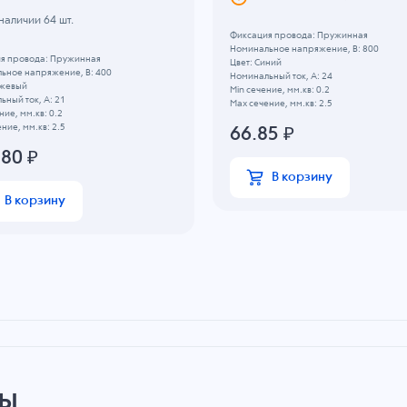
 наличии
64
шт.
Фиксация провода: Пружинная
Номинальное напряжение, B: 800
я провода: Пружинная
Цвет: Синий
ьное напряжение, B: 400
Номинальный ток, А: 24
ежевый
Min сечение, мм.кв: 0.2
ный ток, А: 21
Max сечение, мм.кв: 2.5
ние, мм.кв: 0.2
ние, мм.кв: 2.5
66.85
₽
.80
₽
В корзину
В корзину
ры