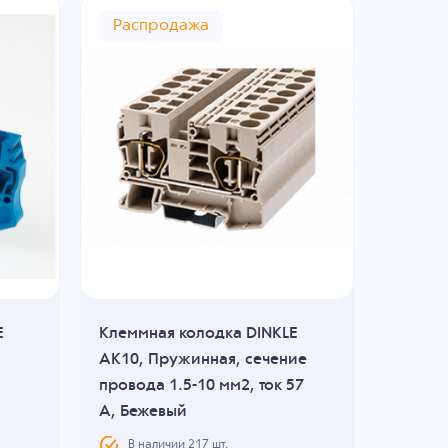
Распродажа
Расп
E
Клеммная колодка DINKLE
Клеммн
AK10, Пружинная, сечение
AK6-PE
провода 1.5-10 мм2, ток 57
провода
A, Бежевый
Желто-
В наличии
217
шт.
В н