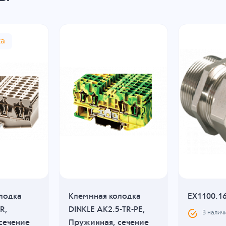
жа
лодка
Клеммная колодка
EX1100.1
R,
DINKLE AK2.5-TR-PE,
В налич
сечение
Пружинная, сечение