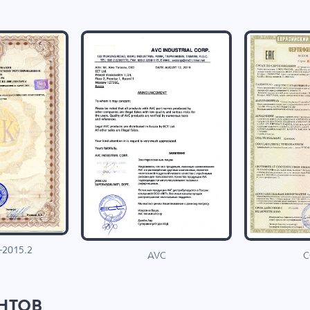
-2015.2
C
AVC
нтов