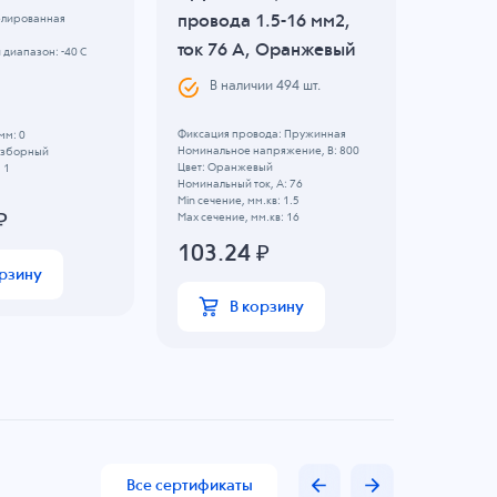
провода 1.5-16 мм2,
провод
елированная
ток 76 A, Оранжевый
ток 24
диапазон: -40 C
В наличии
494
шт.
В н
Фиксация провода: Пружинная
Фиксация 
мм: 0
Номинальное напряжение, B: 800
Номинальн
Разборный
Цвет: Оранжевый
Цвет: Беж
 1
Номинальный ток, А: 76
Номинальны
Min сечение, мм.кв: 1.5
Min сечени
₽
Max сечение, мм.кв: 16
Max сечени
103.24
₽
36.4
орзину
В корзину
Все сертификаты