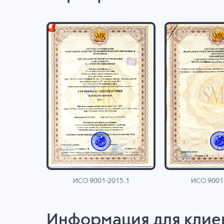
ИСО 9001-2015.1
ИСО 9001
AN
Информация для клие