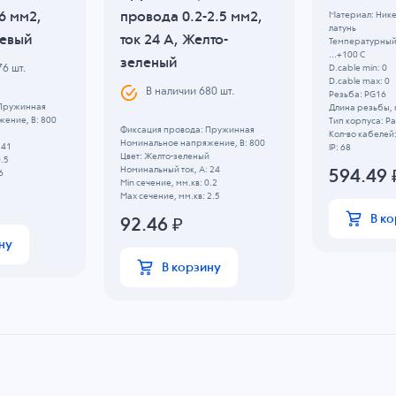
6 мм2,
провода 0.2-2.5 мм2,
Материал: Ник
латунь
жевый
ток 24 A, Желто-
Температурный 
...+100 C
зеленый
D.cable min: 0
76
шт.
D.cable max: 0
В наличии
680
шт.
Резьба: PG16
 Пружинная
Длина резьбы, 
ение, B: 800
Тип корпуса: 
Фиксация провода: Пружинная
Кол-во кабелей:
Номинальное напряжение, B: 800
 41
IP: 68
Цвет: Желто-зеленый
0.5
Номинальный ток, А: 24
594.49
6
Min сечение, мм.кв: 0.2
Max сечение, мм.кв: 2.5
В к
92.46
₽
ну
В корзину