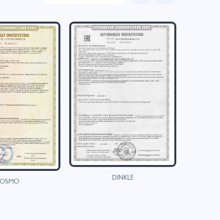
DINKLE
OSMO
H