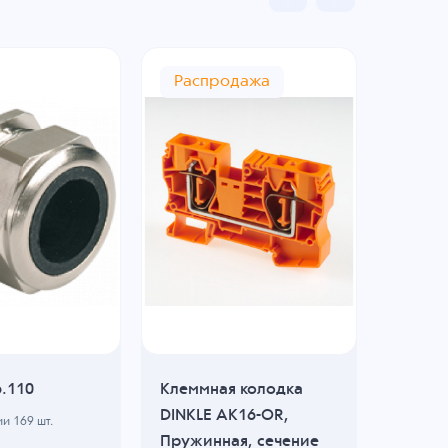
Распродажа
6.110
Клеммная колодка
Клемм
DINKLE AK16-OR,
DINKLE
ии
169
шт.
Пружинная, сечение
Пружи