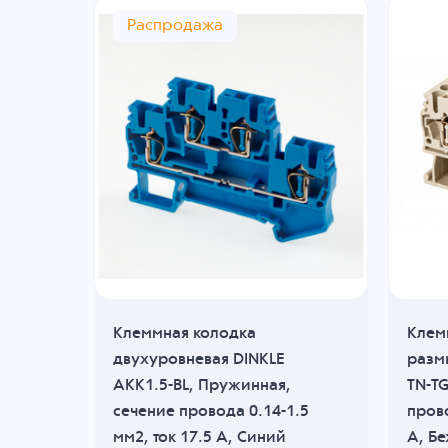
Распродажа
KLE
Клеммная колодка
Клем
двухуровневая DINKLE
разм
 мм2,
AKK1.5-BL, Пружинная,
TN-T
сечение провода 0.14-1.5
прово
мм2, ток 17.5 A, Синий
A, Б