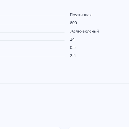
Пружинная
800
Желто-зеленый
24
0.5
2.5