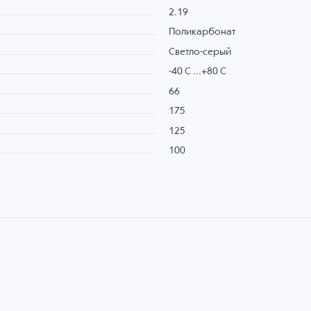
2.19
Поликарбонат
Светло-серый
-40 C ...+80 C
66
175
125
100