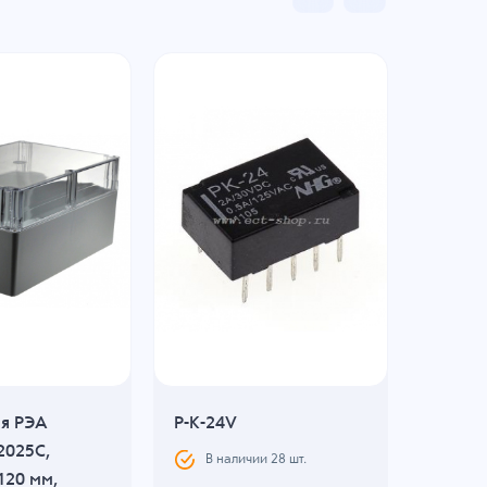
ля РЭА
P-K-24V
Корпус
2025C,
GAINT
В наличии
28
шт.
120 мм,
240x16