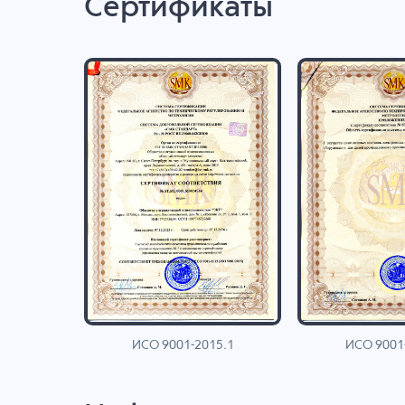
Сертификаты
ИСО 9001-2015.1
ИСО 9001
AN