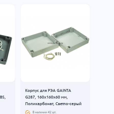
Корпус для РЭА GAINTA
Корпус
BS,
G287, 160x160x60 мм,
G3121,
Поликарбонат, Светло-серый
Темно-
В наличии
42
шт.
В н