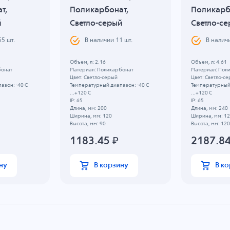
т,
Поликарбонат,
Поликарб
й
Светло-серый
Светло-с
55
шт.
В наличии
11
шт.
В налич
Объем, л: 2.16
Объем, л: 4.61
бонат
Материал: Поликарбонат
Материал: Пол
Цвет: Светло-серый
Цвет: Светло-с
азон: -40 C
Температурный диапазон: -40 C
Температурный 
...+120 C
...+120 C
IP: 65
IP: 65
Длина, мм: 200
Длина, мм: 240
Ширина, мм: 120
Ширина, мм: 1
Высота, мм: 90
Высота, мм: 120
1183.45
₽
2187.8
ну
В корзину
В к