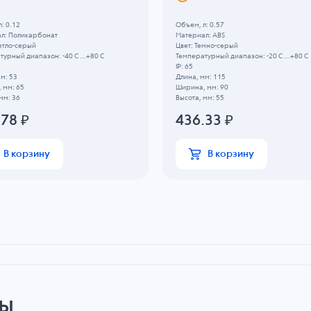
: 0.12
Объем, л: 0.57
л: Поликарбонат
Материал: ABS
етло-серый
Цвет: Темно-серый
урный диапазон: -40 C ...+80 C
Температурный диапазон: -20 C ...+80 C
IP: 65
м: 53
Длина, мм: 115
 мм: 65
Ширина, мм: 90
мм: 36
Высота, мм: 55
.78
₽
436.33
₽
В корзину
В корзину
ры