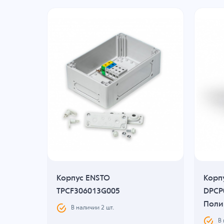
Корпус ENSTO
Корп
,
TPCF306013G005
DPCP
серый
Поли
В наличии
2
шт.
В