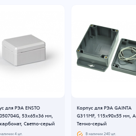
ус для РЭА ENSTO
Корпус для РЭА GAINTA
050704G, 53x65x36 мм,
G311MF, 115x90x55 мм, A
карбонат, Светло-серый
Темно-серый
 наличии
4
шт.
В наличии
240
шт.