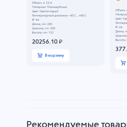
Объем, л: 23.4
Материал: Поликарбонат
Объем, л
Цвет: Светло-серый
Материа
Температурный диапазон: -40 C ...+80 C
Цвет: Св
IP: 66
20 C
Температ
Длина, мм: 600
IP: 66
Ширина, мм: 300
Длина, м
Высота, мм: 132
Ширина,
Высота, 
20256.10
₽
377
В корзину
Рекомендуемые това