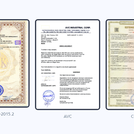
-2015.2
C
AVC