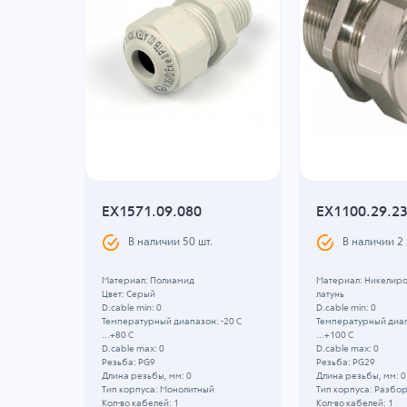
овая
EX1571.09.080
EX1100.29.2
G-1
В наличии
50
шт.
В наличии
2
Материал: Полиамид
Материал: Никелир
Цвет: Серый
латунь
D.cable min: 0
D.cable min: 0
Температурный диапазон: -20 C
Температурный диап
...+80 C
...+100 C
D.cable max: 0
D.cable max: 0
Резьба: PG9
Резьба: PG29
Длина резьбы, мм: 0
Длина резьбы, мм: 0
Тип корпуса: Монолитный
Тип корпуса: Разбо
Кол-во кабелей: 1
Кол-во кабелей: 1