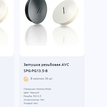
Заглушка резьбовая AVC
Заглуш
SPG-PG13.5-B
SPG-M2
В наличии
36
шт.
В н
Материал: Нейлон PA66
Материал: 
Цвет: Черный
Цвет: Черн
Резьба: PG13.5
Резьба: M2
Амортизатор: Нет
28.11
Угловой: Нет