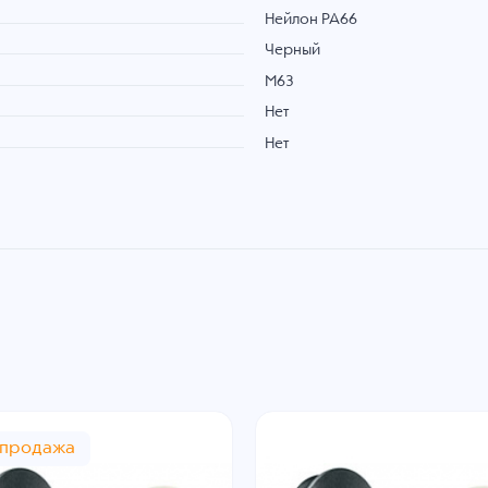
Нейлон PA66
Черный
M63
Нет
Нет
спродажа