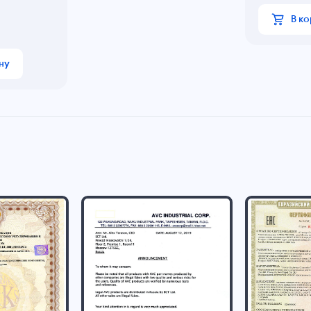
В к
ну