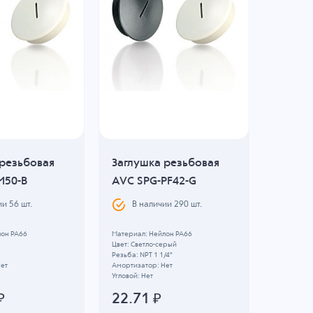
 резьбовая
Заглушка резьбовая
Заглуш
M50-B
AVC SPG-PF42-G
AVC S
ии
56
шт.
В наличии
290
шт.
В н
лон PA66
Материал: Нейлон PA66
Материал:
Цвет: Светло-серый
Цвет: Свет
Резьба: NPT 1 1/4"
Резьба: P
Нет
Амортизатор: Нет
Амортизат
Угловой: Нет
Угловой: Н
₽
22.71
₽
2.79