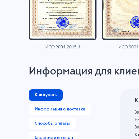
ИСО 9001-2015.1
ИСО 9001
AN
Информация для клие
Как купить
К
Информация о доставке
З
На
Способы оплаты
За
К
Гарантия и возврат