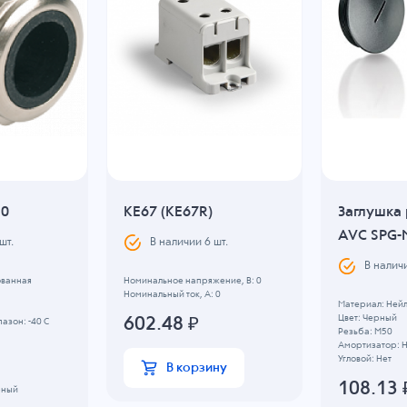
30
KE67 (KE67R)
Заглушка
AVC SPG-
шт.
В наличии
6
шт.
В налич
ованная
Номинальное напряжение, B: 0
Номинальный ток, А: 0
Материал: Ней
Цвет: Черный
602.48
₽
азон: -40 C
Резьба: M50
Амортизатор: 
Угловой: Нет
В корзину
108.13
рный