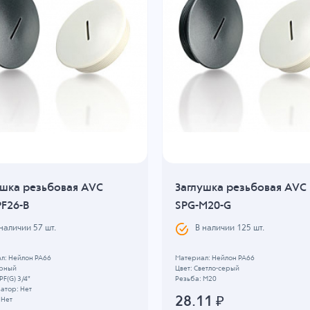
ушка резьбовая AVC
Заглушка резьбовая AVC
PF26-B
SPG-M20-G
 наличии
57
шт.
В наличии
125
шт.
л: Нейлон PA66
Материал: Нейлон PA66
ерный
Цвет: Светло-серый
PF(G) 3/4"
Резьба: M20
атор: Нет
28.11
₽
 Нет