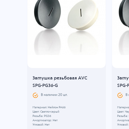
VC
Заглушка резьбовая AVC
Загл
SPG-PG36-G
SPG-
В наличии
20
шт.
В
Материал: Нейлон PA66
Материа
Цвет: Светло-серый
Цвет: Ч
Резьба: PG36
Резьба: 
Амортизатор: Нет
Амортиз
Угловой: Нет
Угловой: