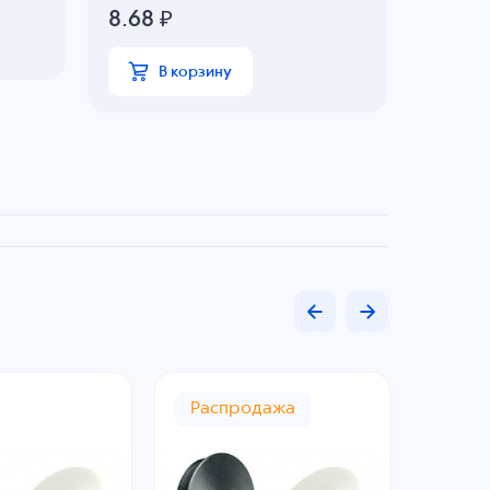
8.68
₽
В
В корзину
Распродажа
Рас