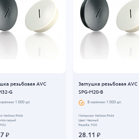
ушка резьбовая AVC
Заглушка резьбовая AVC
M32-G
SPG-M20-B
 наличии
1 000
шт.
В наличии
1 000
шт.
л: Нейлон PA66
Материал: Нейлон PA66
етло-серый
Цвет: Черный
 M32
Резьба: M20
07
₽
28.11
₽