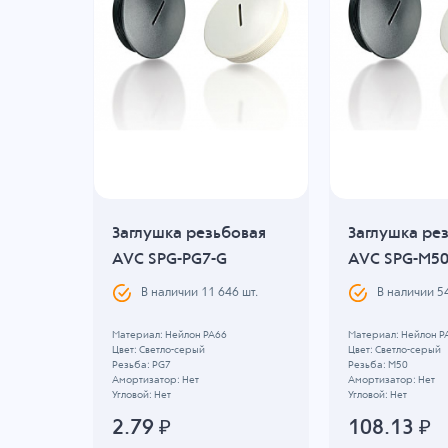
овая
Заглушка резьбовая
Заглушка ре
AVC SPG-PG7-G
AVC SPG-M50
В наличии
11 646
шт.
В наличии
5
Материал: Нейлон PA66
Материал: Нейлон P
Цвет: Светло-серый
Цвет: Светло-серый
Резьба: PG7
Резьба: M50
Амортизатор: Нет
Амортизатор: Нет
Угловой: Нет
Угловой: Нет
2.79
₽
108.13
₽