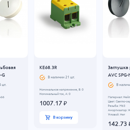
зьбовая
KE68.3R
Заглушка
-G
AVC SPG-
В наличии
21
шт.
4
шт.
В налич
Номинальное напряжение, B: 0
Номинальный ток, А: 0
A66
Материал: Ней
Цвет: Светло-с
1007.17
₽
Резьба: M63
Амортизатор: 
Угловой: Нет
В корзину
142.73