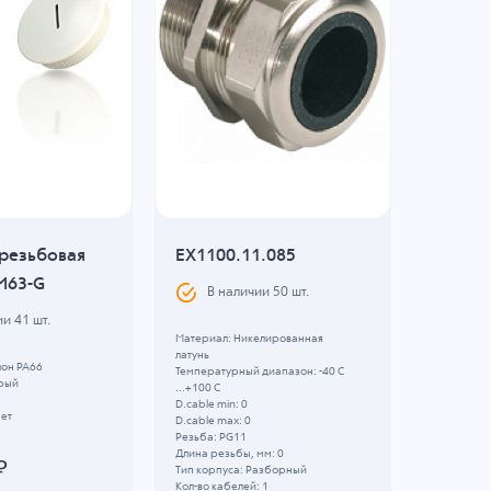
 резьбовая
EX1100.11.085
Заглуш
M63-G
AVC SP
В наличии
50
шт.
ии
41
шт.
В н
Материал: Никелированная
латунь
лон PA66
Материал:
Температурный диапазон: -40 C
ерый
Цвет: Чер
...+100 C
Резьба: PF
D.cable min: 0
Нет
Амортизат
D.cable max: 0
Угловой: Н
Резьба: PG11
Длина резьбы, мм: 0
₽
8.68
Тип корпуса: Разборный
Кол-во кабелей: 1