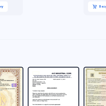
ну
В к