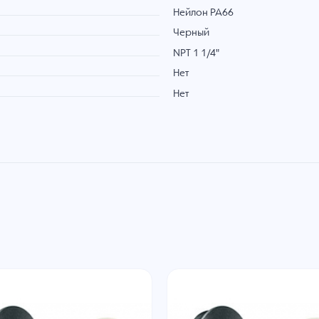
Нейлон PA66
Черный
NPT 1 1/4"
Нет
Нет