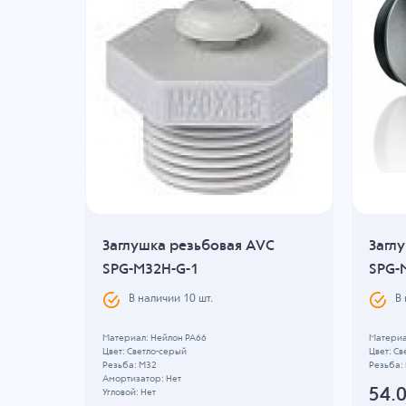
VC
Заглушка резьбовая AVC
Загл
SPG-M32H-G-1
SPG-
В наличии
10
шт.
В
Материал: Нейлон PA66
Материа
Цвет: Светло-серый
Цвет: Св
Резьба: M32
Резьба:
Амортизатор: Нет
54.
Угловой: Нет