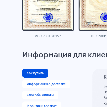
ИСО 9001-2015.1
ИСО 9001
AN
Информация для клие
Как купить
К
Информация о доставке
З
На
Способы оплаты
За
К
Гарантия и возврат