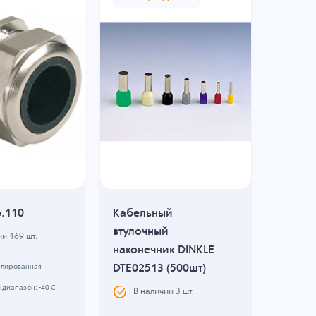
6.110
Кабельный
Након
втулочный
кабел
ии
169
шт.
наконечник DINKLE
KST TE
DTE02513 (500шт)
(200шт
елированная
диапазон: -40 C
В наличии
3
шт.
В н