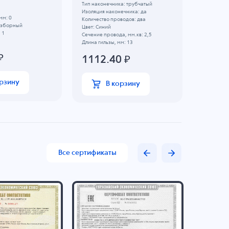
Тип наконечника: трубчатый
Тип након
Изоляция наконечника: да
Изоляция 
мм: 0
Количество проводов: два
Количеств
Разборный
Цвет: Синий
Цвет: Сини
 1
Сечение провода, мм.кв: 2,5
Сечение пр
Длина гильзы, мм: 13
Длина гиль
₽
1112.40
₽
697.
орзину
В корзину
Все сертификаты