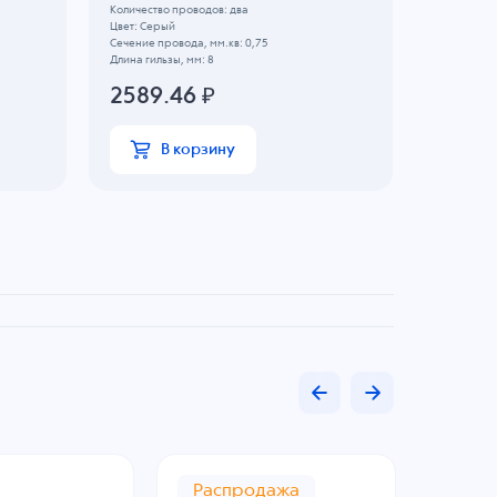
Количество проводов: два
Количество
Цвет: Серый
Цвет: Желт
Сечение провода, мм.кв: 0,75
Сечение пр
Длина гильзы, мм: 8
Длина гильз
2589.46
₽
1334
В корзину
В
Распродажа
Рас