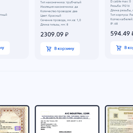
D.cable max: 0
Тип наконечника: трубчатый
Резьба: PG16
Изоляция наконечника: да
Длина резьбы, 
Количество проводов: два
итный
Тип корпуса: 
Цвет: Красный
Кол-во кабелей:
Сечение провода, мм.кв: 1,0
IP: 68
Длина гильзы, мм: 8
594.49
2309.09
₽
ну
В к
В корзину