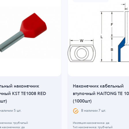
льный наконечник
Наконечник кабельный
очный KST TE1008 RED
втулочный HAITONG TE 1
шт)
(1000шт)
 наличии
5
шт.
В наличии
7
шт.
онечника: трубчатый
Изоляция наконечника: да
я наконечника: да
Тип наконечника: трубчатый