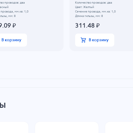
тво проводов: два
Количество проводов: два
расный
Цвет: Желтый
провода, мм.кв: 1,0
Сечение провода, мм.кв: 1,0
льзы, мм: 8
Длина гильзы, мм: 8
9.09
₽
311.48
₽
В корзину
В корзину
ры