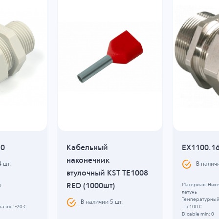
10
Кабельный
EX1100.1
наконечник
4
шт.
В налич
втулочный KST TE1008
RED (1000шт)
д
Материал: Ник
латунь
Температурный 
В наличии
5
шт.
азон: -20 C
...+100 C
D.cable min: 0