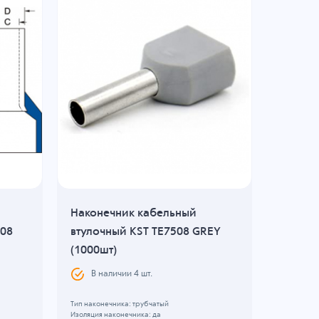
Наконечник кабельный
Кабель
008
втулочный KST TE7508 GREY
трубча
(1000шт)
(500шт
В наличии
4
шт.
В н
Тип наконечника: трубчатый
Тип наконе
Изоляция наконечника: да
Изоляция н