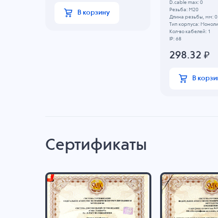
D.cable max: 0
Резьба: M20
В корзину
Длина резьбы, мм: 0
Тип корпуса: Монол
Кол-во кабелей: 1
IP: 68
298.32
₽
В корзи
Сертификаты