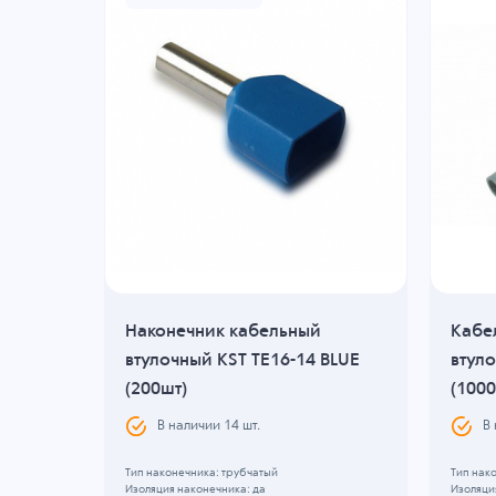
Наконечник кабельный
Кабе
BLACK
втулочный KST TE16-14 BLUE
втул
(200шт)
(1000
В наличии
14
шт.
В
Тип наконечника: трубчатый
Тип нак
Изоляция наконечника: да
Изоляци