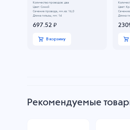
Количество проводов: два
Количес
Цвет: Синий
Цвет: К
Сечение провода, мм.кв: 16,0
Сечение 
Длина гильзы, мм: 14
Длина ги
697.52
₽
230
В корзину
Рекомендуемые това