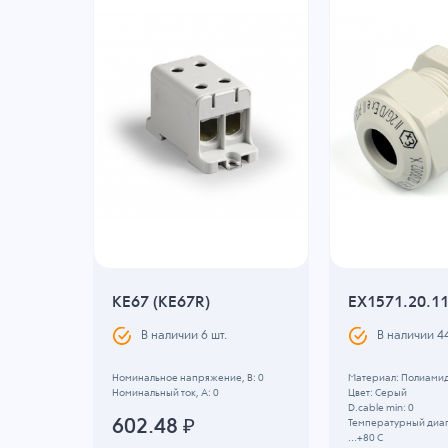
KE67 (KE67R)
EX1571.20.1
В наличии
6
шт.
В наличии
4
ая
Номинальное напряжение, B: 0
Материал: Полиами
Номинальный ток, А: 0
Цвет: Серый
 -40 C
D.cable min: 0
602.48
₽
Температурный диап
...+80 C