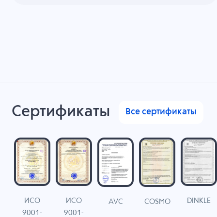
Сертификаты
Все сертификаты
ИСО
ИСО
DINKLE
G
COSMO
AVC
9001-
9001-
N