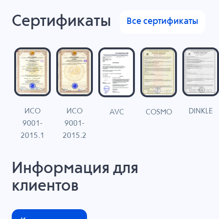
Сертификаты
Все сертификаты
ИСО
ИСО
DINKLE
G
COSMO
AVC
9001-
9001-
N
2015.1
2015.2
Информация для
клиентов