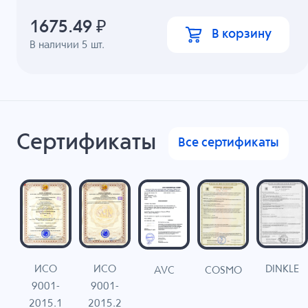
1675.49
₽
В корзину
В наличии
5
шт.
Сертификаты
Все сертификаты
ИСО
ИСО
DINKLE
G
COSMO
AVC
9001-
9001-
N
2015.1
2015.2