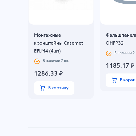
42
Монтажные
Фальшпанел
кронштейны Casemet
OHFP32
EFLM4 (4шт)
В наличии
2
В наличии
7
шт.
1185.17
₽
1286.33
₽
В корзи
В корзину