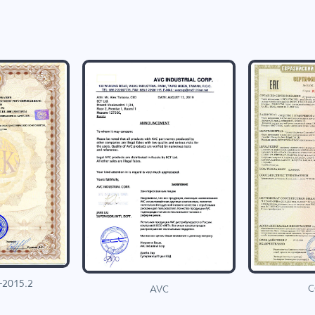
-2015.2
C
AVC