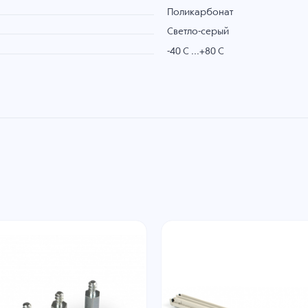
Поликарбонат
Светло-серый
-40 C ...+80 C