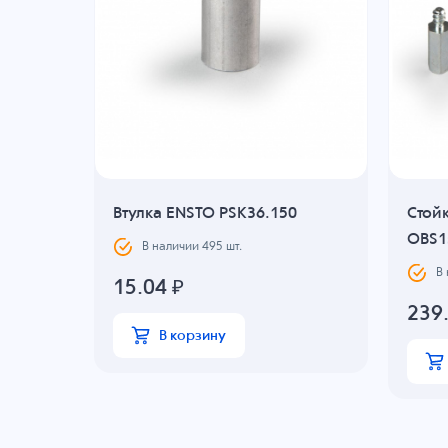
Втулка ENSTO PSK36.150
Стой
OBS1
В наличии
495
шт.
В
15.04
₽
239
В корзину