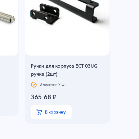
Ручки для корпуса ECT 03UG
Крепеж
ручка (2шт)
В н
В наличии
9
шт.
780.6
365.68
₽
В
В корзину