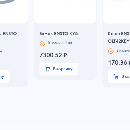
ь ENSTO
Замок ENSTO KY6
Ключ ENS
OLT42KEY
В наличии
2
шт.
шт.
В налич
7300.52
₽
170.36
В корзину
ну
В к