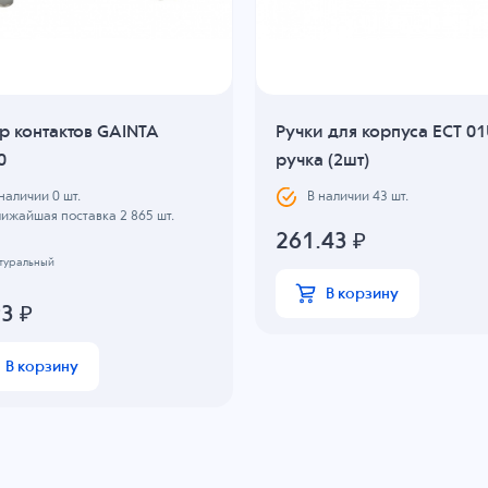
р контактов GAINTA
Ручки для корпуса ECT 0
0
ручка (2шт)
 наличии
0
шт.
В наличии
43
шт.
лижайшая поставка 2 865 шт.
261.43
₽
атуральный
В корзину
93
₽
В корзину