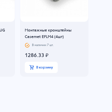
1UG
Монтажные кронштейны
Разгру
Casemet EFLM4 (4шт)
В н
В наличии
7
шт.
2431
1286.33
₽
В
В корзину