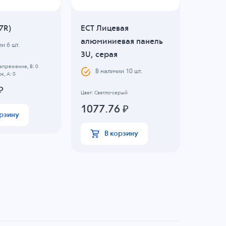
7R)
ECT Лицевая
Ручки 
алюминиевая панель
ECT 02
ии
6
шт.
3U, серая
В н
пряжение, B: 0
В наличии
10
шт.
к, А: 0
323.
₽
Цвет: Светло-серый
1077.76
₽
орзину
В корзину