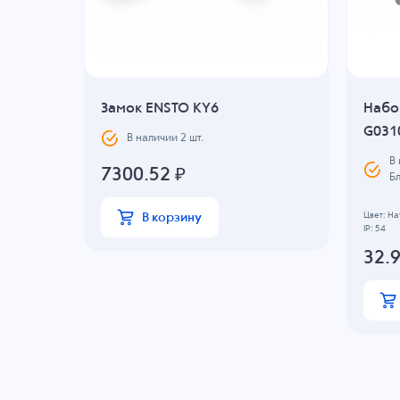
Замок ENSTO KY6
Набо
G031
В наличии
2
шт.
В
7300.52
₽
Б
Цвет: Н
В корзину
IP: 54
32.