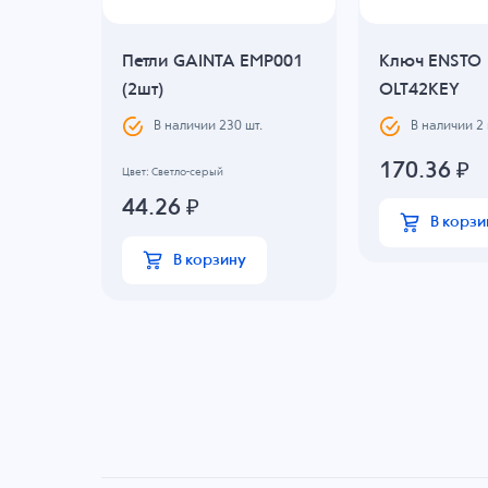
Петли GAINTA EMP001
Ключ ENSTO
анель
(2шт)
OLT42KEY
В наличии
230
шт.
В наличии
2
170.36
₽
Цвет: Светло-серый
44.26
₽
В корзи
В корзину