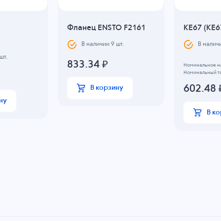
Фланец ENSTO F2161
KE67 (KE6
В наличии
9
шт.
В налич
шт.
833.34
₽
Номинальное на
Номинальный то
602.48
В корзину
ну
В к