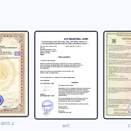
-2015.2
C
AVC