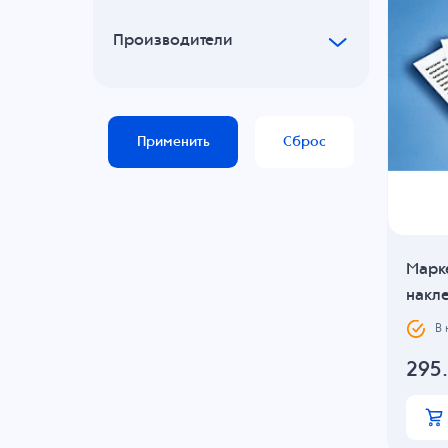
Производители
Применить
Сброс
Марк
накле
В
295