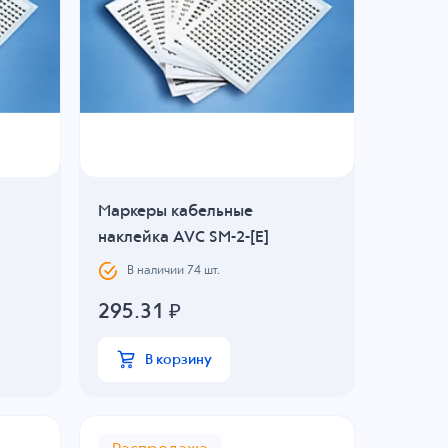
Маркеры кабельные
наклейка AVC SM-2-[E]
В наличии
74
шт.
295.31
₽
В корзину