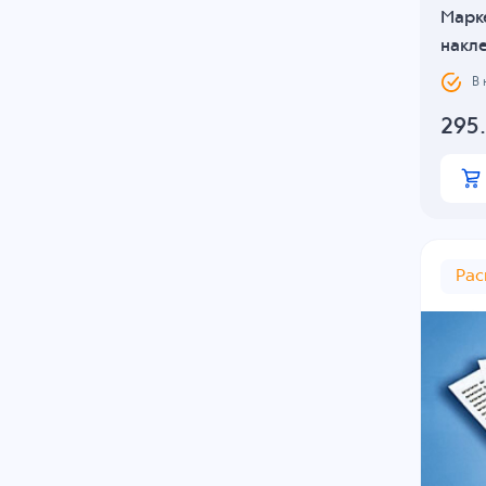
Марк
накле
В
295
Ра