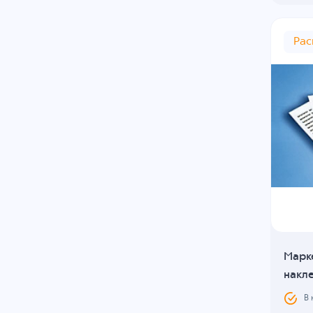
Ра
Марк
накле
В