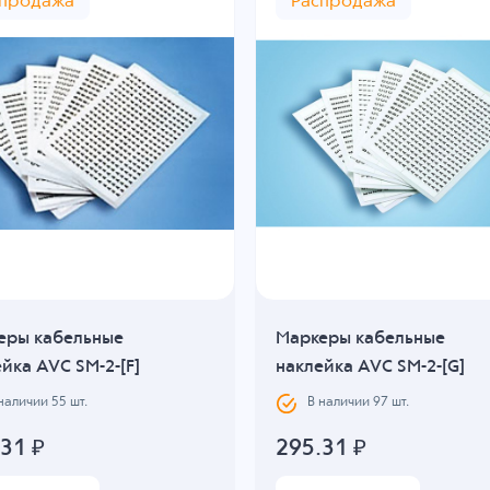
спродажа
Распродажа
еры кабельные
Маркеры кабельные
йка AVC SM-2-[F]
наклейка AVC SM-2-[G]
 наличии
55
шт.
В наличии
97
шт.
.31
₽
295.31
₽