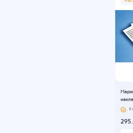
Ра
Марк
накле
В
295