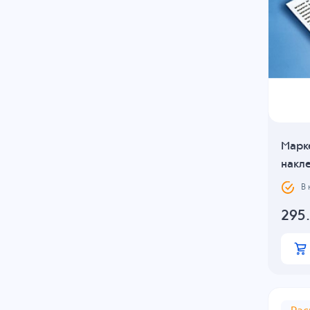
Марк
накле
В
295