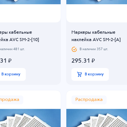
еры кабельные
Маркеры кабельные
йка AVC SM-2-[10]
наклейка AVC SM-2-[A]
 наличии
481
шт.
В наличии
357
шт.
.31
₽
295.31
₽
В корзину
В корзину
спродажа
Распродажа