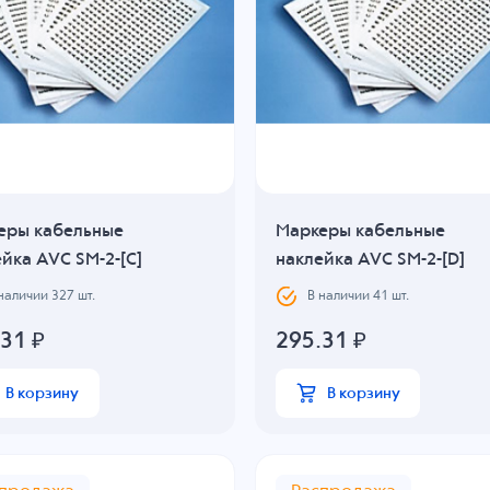
еры кабельные
Маркеры кабельные
йка AVC SM-2-[C]
наклейка AVC SM-2-[D]
 наличии
327
шт.
В наличии
41
шт.
.31
₽
295.31
₽
В корзину
В корзину