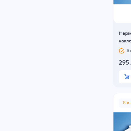
Марк
накле
В
295
Ра