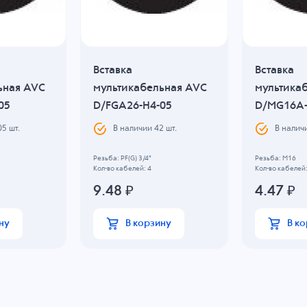
Вставка
Вставка
ьная AVC
мультикабельная AVC
мультика
05
D/FGA26-H4-05
D/MG16A-
05
шт.
В наличии
42
шт.
В налич
Резьба: PF(G) 3/4"
Резьба: M16
Кол-во кабелей: 4
Кол-во кабелей:
9.48
₽
4.47
₽
ну
В корзину
В к