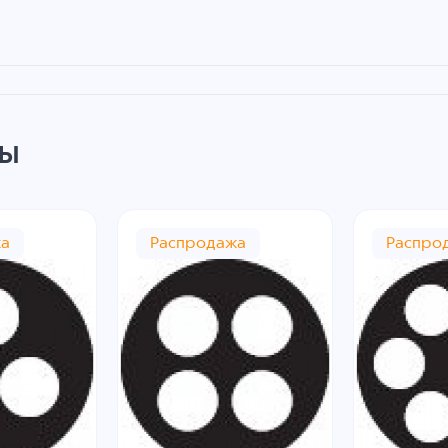
ры
жа
Распродажа
Распро