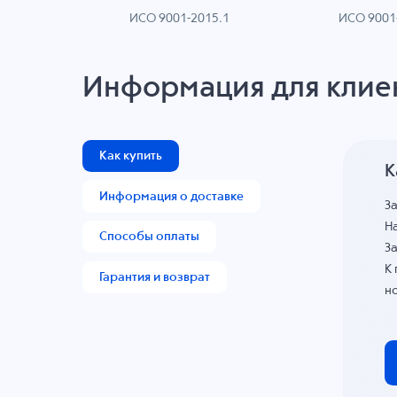
ИСО 9001-2015.1
ИСО 9001
AN
Информация для клие
Как купить
К
Информация о доставке
З
На
Способы оплаты
За
К
Гарантия и возврат
н