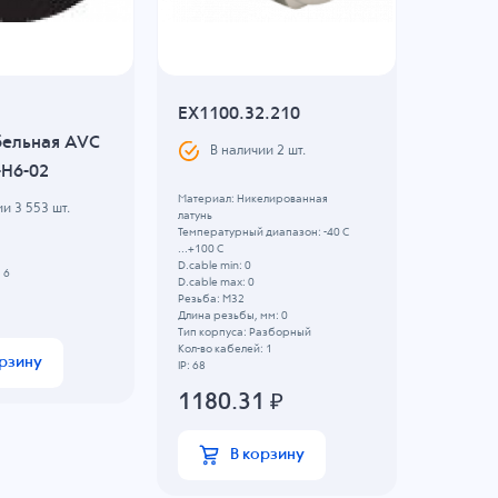
EX1100.32.210
Вставк
бельная AVC
мульт
В наличии
2
шт.
H6-02
D/MG2
Материал: Никелированная
ии
3 553
шт.
В н
латунь
Температурный диапазон: -40 C
...+100 C
Резьба: M
D.cable min: 0
 6
Кол-во каб
D.cable max: 0
Резьба: M32
21.2
Длина резьбы, мм: 0
Тип корпуса: Разборный
Кол-во кабелей: 1
орзину
IP: 68
1180.31
₽
В корзину