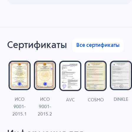
Сертификаты
Все сертификаты
ИСО
ИСО
DINKLE
G
COSMO
AVC
9001-
9001-
N
2015.1
2015.2