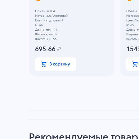
Объем, л: 0.4
Объем, л
Материал: Алюминий
Материа
Цвет: Натуральный
Цвет: С
IP: 66
IP: 65
Длина, мм: 114
Длина, м
Ширина, мм: 64
Ширина,
Высота, мм: 55
Высота, 
695.66
₽
154
В корзину
Рекомендуемые това