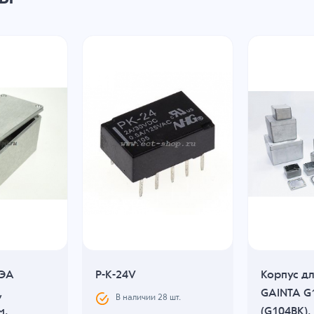
РЭА
P-K-24V
Корпус д
,
GAINTA G1
В наличии
28
шт.
м,
(G104BK),