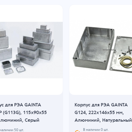
ус для РЭА GAINTA
Корпус для РЭА GAINTA
P (G113G), 115x90x55
G124, 222x146x55 мм,
Алюминий, Серый
Алюминий, Натуральный
В наличии
0
шт.
 наличии
50
шт.