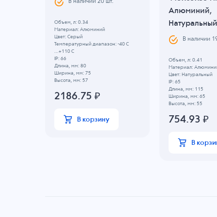
В наличии
20
шт.
Алюминий,
Натуральны
Объем, л: 0.34
Материал: Алюминий
Цвет: Серый
В наличии
1
Температурный диапазон: -40 C
...+110 C
IP: 66
Объем, л: 0.41
Длина, мм: 80
Материал: Алюмини
Ширина, мм: 75
Цвет: Натуральный
Высота, мм: 57
IP: 65
Длина, мм: 115
2186.75
₽
Ширина, мм: 65
Высота, мм: 55
754.93
₽
В корзину
В корзи