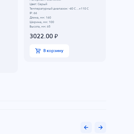
Цвет: Серый
Температурный диапазон: -40 C ...+110 C
Объем, л: 3
IP: 66
Материал:
Длина, мм: 160
Цвет: Нату
Ширина, мм: 100
IP: 66
Высота, мм: 65
Длина, мм:
Ширина, мм
3022.00
₽
Высота, мм:
2591
В корзину
В