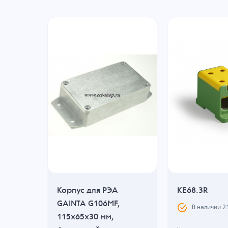
Корпус для РЭА
KE68.3R
GAINTA G106MF,
В наличии
2
115x65x30 мм,