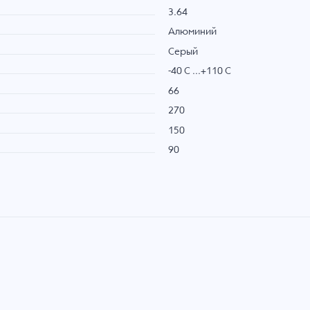
3.64
Алюминий
Серый
-40 C ...+110 C
66
270
150
90