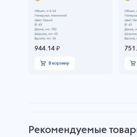
Объем, л: 0.34
Объем, л
Материал: Алюминий
Материа
Цвет: Серый
Цвет: Н
IP: 65
IP: 65
Длина, мм: 150
Длина, м
Ширина, мм: 63
Ширина,
Высота, мм: 36
Высота, 
944.14
₽
751
В корзину
Рекомендуемые това