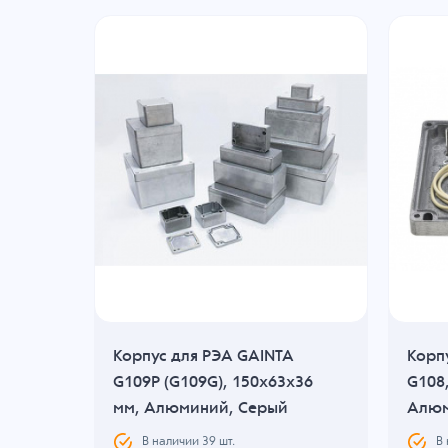
Корпус для РЭА GAINTA
Корп
мм,
G109P (G109G), 150x63x36
G108
мм, Алюминий, Серый
Алюм
В наличии
39
шт.
В