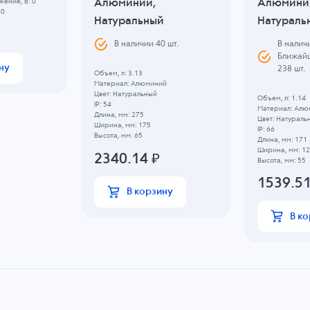
Алюминий,
Алюмини
ение, B: 0
 0
Натуральный
Натураль
В налич
В наличии
40
шт.
Ближайш
ну
238 шт.
Объем, л: 3.13
Материал: Алюминий
Цвет: Натуральный
Объем, л: 1.14
IP: 54
Материал: Алю
Длина, мм: 275
Цвет: Натураль
Ширина, мм: 175
IP: 66
Высота, мм: 65
Длина, мм: 171
Ширина, мм: 1
2340.14
₽
Высота, мм: 55
1539.5
В корзину
В к