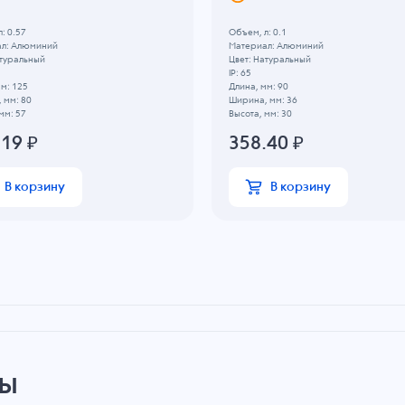
: 0.57
Объем, л: 0.1
л: Алюминий
Материал: Алюминий
атуральный
Цвет: Натуральный
IP: 65
м: 125
Длина, мм: 90
 мм: 80
Ширина, мм: 36
мм: 57
Высота, мм: 30
.19
₽
358.40
₽
В корзину
В корзину
ры