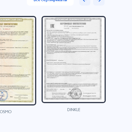
DINKLE
OSMO
H