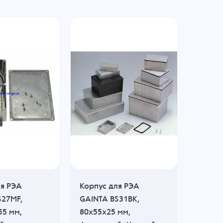
ля РЭА
Корпус для РЭА
Корпус
S27MF,
GAINTA BS31BK,
GAINTA
55 мм,
80x55x25 мм,
55x41x