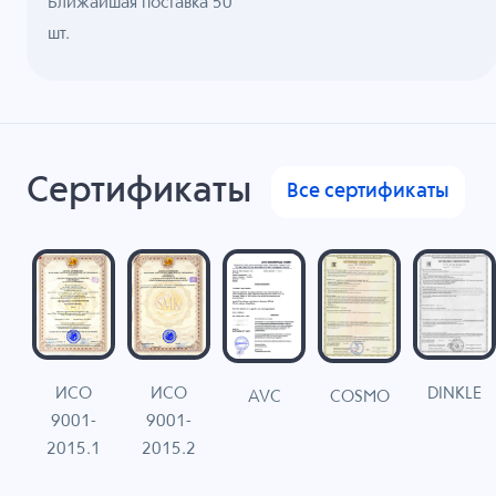
Ближайшая поставка 50
шт.
Сертификаты
Все сертификаты
ИСО
ИСО
DINKLE
G
COSMO
AVC
9001-
9001-
N
2015.1
2015.2