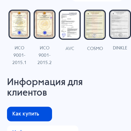
ИСО
ИСО
DINKLE
G
COSMO
AVC
9001-
9001-
N
2015.1
2015.2
Информация для
клиентов
Как купить