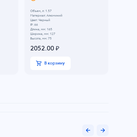
Объем, л: 1.57
Материал:
Материал: Алюминий
Цвет: Нату
Цвет: Черный
Длина, мм:
IP: 66
Ширина, мм
Длина, мм: 165
Высота, мм:
Ширина, мм: 127
1190
Высота, мм: 75
2052.00
₽
В
В корзину