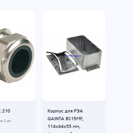
2.210
Корпус для РЭА
Корпус
GAINTA BS15MF,
GAINTA
ии
2
шт.
114x64x55 мм,
114x89