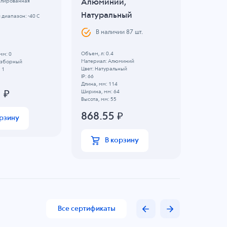
Алюминий,
Алюми
елированная
Натуральный
Натур
диапазон: -40 C
В наличии
87
шт.
В н
Объем, л: 0.4
Объем, л: 
мм: 0
Материал: Алюминий
Материал
Разборный
Цвет: Натуральный
Цвет: Нат
 1
IP: 66
IP: 66
Длина, мм: 114
Длина, мм:
1
₽
Ширина, мм: 64
Ширина, м
Высота, мм: 55
Высота, мм
868.55
₽
810.
орзину
В корзину
Все сертификаты