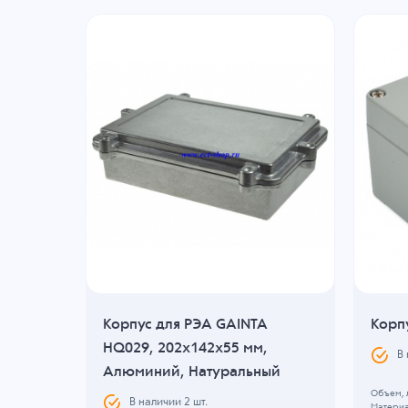
Корпус для РЭА GAINTA
Корп
1 мм,
HQ029, 202x142x55 мм,
В
Алюминий, Натуральный
Объем, л
В наличии
2
шт.
Материа