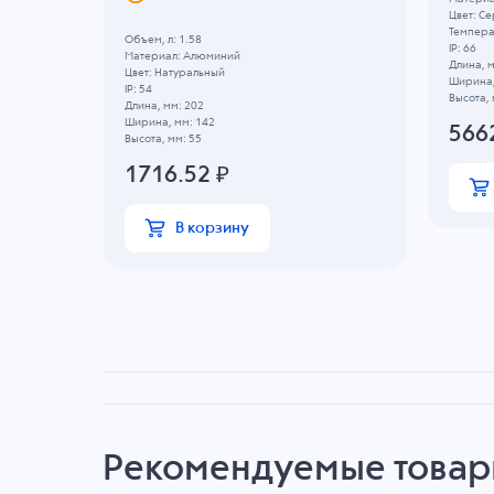
Цвет: С
Температ
Объем, л: 1.58
IP: 66
Материал: Алюминий
Длина, м
Цвет: Натуральный
Ширина,
IP: 54
Высота, 
Длина, мм: 202
Ширина, мм: 142
566
Высота, мм: 55
1716.52
₽
В корзину
Рекомендуемые това