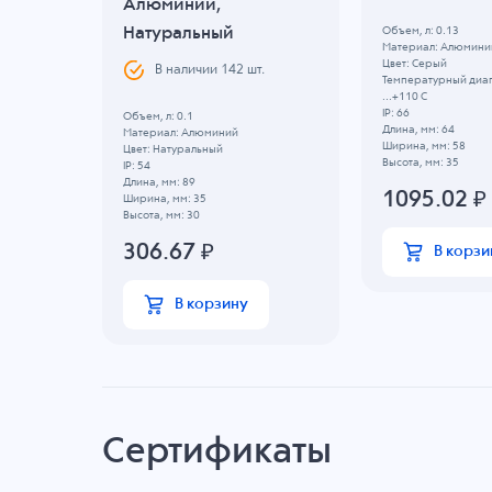
Алюминий,
Натуральный
Объем, л: 0.13
Материал: Алюмини
Цвет: Серый
В наличии
142
шт.
 -40 C
Температурный диап
...+110 C
IP: 66
Объем, л: 0.1
Длина, мм: 64
Материал: Алюминий
Ширина, мм: 58
Цвет: Натуральный
Высота, мм: 35
IP: 54
Длина, мм: 89
1095.02
₽
Ширина, мм: 35
Высота, мм: 30
306.67
₽
В корзи
В корзину
Сертификаты