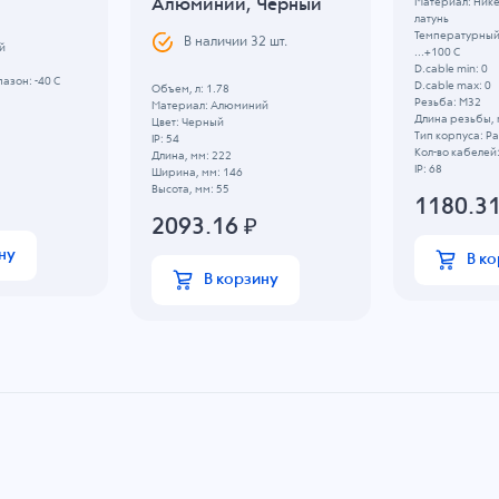
Алюминий, Черный
Материал: Ник
латунь
Температурный 
В наличии
32
шт.
й
...+100 C
D.cable min: 0
азон: -40 C
D.cable max: 0
Объем, л: 1.78
Резьба: M32
Материал: Алюминий
Длина резьбы, 
Цвет: Черный
Тип корпуса: 
IP: 54
Кол-во кабелей:
Длина, мм: 222
IP: 68
Ширина, мм: 146
Высота, мм: 55
1180.3
2093.16
₽
ну
В к
В корзину