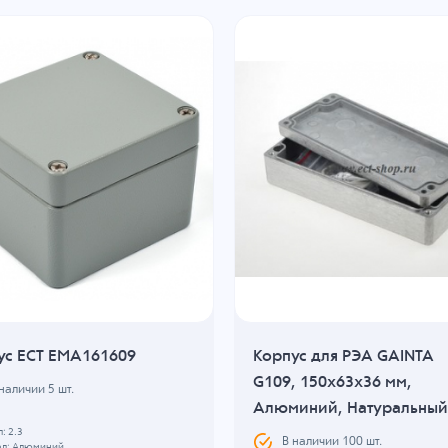
ус ECT EMA161609
Корпус для РЭА GAINTA
G109, 150x63x36 мм,
 наличии
5
шт.
Алюминий, Натуральный
: 2.3
В наличии
100
шт.
л: Алюминий