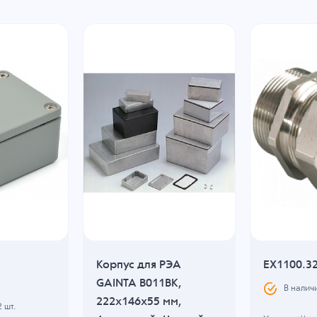
Корпус для РЭА
EX1100.3
GAINTA B011BK,
В налич
222x146x55 мм,
2
шт.