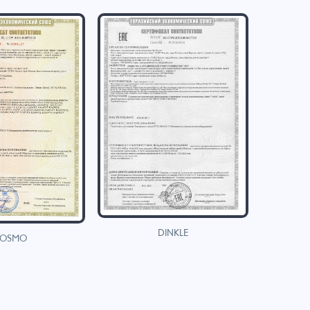
DINKLE
OSMO
H