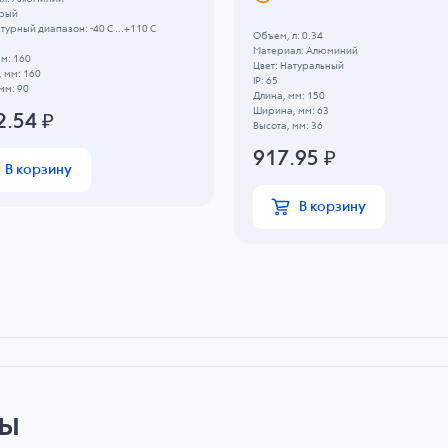
ерый
урный диапазон: -40 C ...+110 C
Объем, л: 0.34
Материал: Алюминий
м: 160
Цвет: Натуральный
 мм: 160
IP: 65
мм: 90
Длина, мм: 150
Ширина, мм: 63
2.54
₽
Высота, мм: 36
917.95
₽
В корзину
В корзину
ры