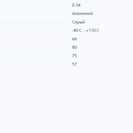
0.34
Алюминий
Серый
-40 C ...+110 C
66
80
75
57