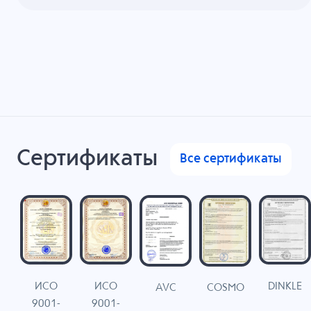
Сертификаты
Все сертификаты
ИСО
ИСО
DINKLE
G
COSMO
AVC
9001-
9001-
N